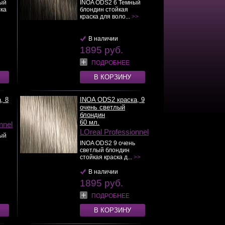
ый
INOA ODS2 6 Темный
ска
блондин стойкая
краска для воло...
>>
В наличии
1895 руб.
ПОДРОБНЕЕ
В КОРЗИНУ
, 8
INOA ODS2 краска, 9
очень светлый
блондин
60 мл.
nnel
LOreal Professionnel
ый
INOA ODS2 9 очень
светлый блондин
стойкая краска д...
>>
В наличии
1895 руб.
ПОДРОБНЕЕ
В КОРЗИНУ