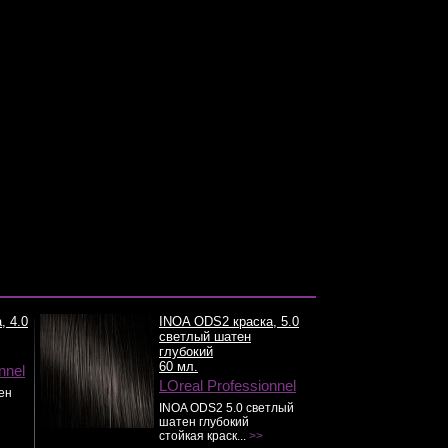
, 4.0
INOA ODS2 краска, 5.0
светлый шатен
глубокий
60 мл.
nnel
LOreal Professionnel
ен
INOA ODS2 5.0 светлый
шатен глубокий
стойкая краск...
>>