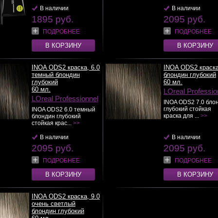
В наличии
В наличии
1895 руб.
2095 руб.
ПОДРОБНЕЕ
ПОДРОБНЕЕ
В КОРЗИНУ
В КОРЗИНУ
INOA ODS2 краска, 6.0
INOA ODS2 краска
темный блондин
блондин глубокий
глубокий
60 мл.
60 мл.
LOreal Professio
LOreal Professionnel
INOA ODS2 7.0 бло
глубокий стойкая
INOA ODS2 6.0 темный
краска для ...
>>
блондин глубокий
стойкая крас...
>>
В наличии
В наличии
2095 руб.
2095 руб.
ПОДРОБНЕЕ
ПОДРОБНЕЕ
В КОРЗИНУ
В КОРЗИНУ
INOA ODS2 краска, 9.0
очень светлый
блондин глубокий