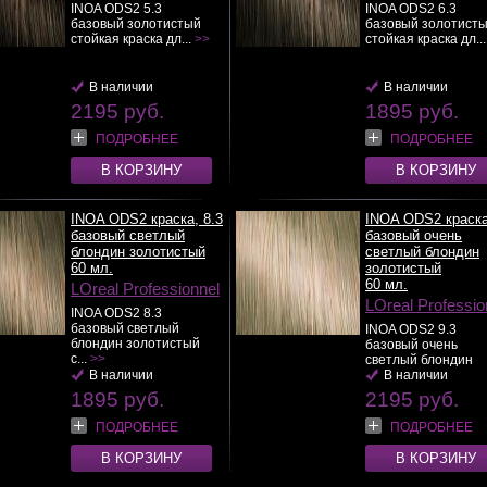
INOA ODS2 5.3
INOA ODS2 6.3
базовый золотистый
базовый золотист
стойкая краска дл...
>>
стойкая краска дл..
В наличии
В наличии
2195 руб.
1895 руб.
ПОДРОБНЕЕ
ПОДРОБНЕЕ
В КОРЗИНУ
В КОРЗИНУ
INOA ODS2 краска, 8.3
INOA ODS2 краска
базовый светлый
базовый очень
блондин золотистый
светлый блондин
60 мл.
золотистый
60 мл.
LOreal Professionnel
LOreal Professio
INOA ODS2 8.3
базовый светлый
INOA ODS2 9.3
блондин золотистый
базовый очень
с...
>>
светлый блондин
В наличии
золоти...
В наличии
>>
1895 руб.
2195 руб.
ПОДРОБНЕЕ
ПОДРОБНЕЕ
В КОРЗИНУ
В КОРЗИНУ