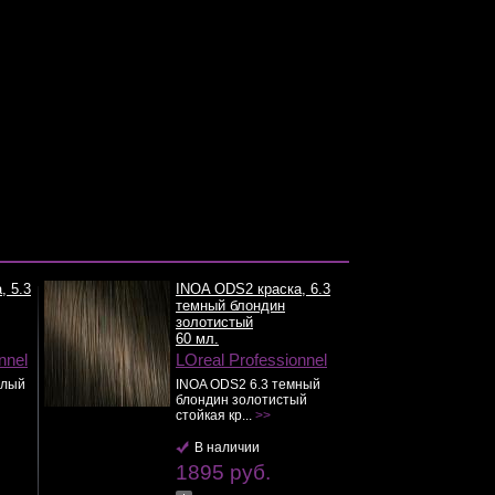
, 5.3
INOA ODS2 краска, 6.3
темный блондин
золотистый
60 мл.
nnel
LOreal Professionnel
тлый
INOA ODS2 6.3 темный
блондин золотистый
стойкая кр...
>>
В наличии
1895 руб.