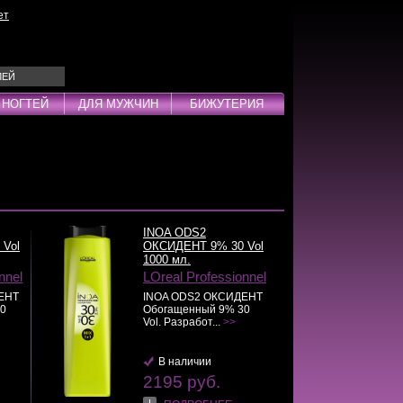
ет
ЛЕЙ
 НОГТЕЙ
ДЛЯ МУЖЧИН
БИЖУТЕРИЯ
Эмульсии
ды
INOA ODS2
Vol
ОКСИДЕНТ 9% 30 Vol
1000 мл.
дства
nnel
LOreal Professionnel
инг
ЕНТ
INOA ODS2 ОКСИДЕНТ
0
Обогащенный 9% 30
Vol. Разработ...
>>
В наличии
2195 руб.