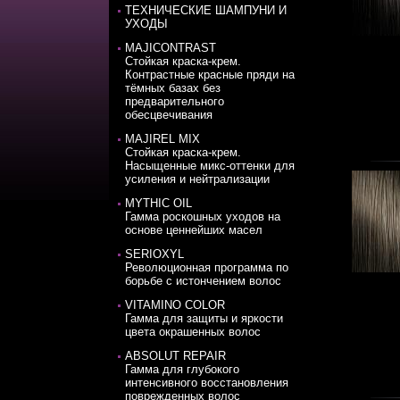
ТЕХНИЧЕСКИЕ ШАМПУНИ И
УХОДЫ
MAJICONTRAST
Стойкая краска-крем.
Контрастные красные пряди на
тёмных базах без
предварительного
обесцвечивания
MAJIREL MIX
Стойкая краска-крем.
Насыщенные микс-оттенки для
усиления и нейтрализации
MYTHIC OIL
Гамма роскошных уходов на
основе ценнейших масел
SERIOXYL
Революционная программа по
борьбе с истончением волос
VITAMINO COLOR
Гамма для защиты и яркости
цвета окрашенных волос
ABSOLUT REPAIR
Гамма для глубокого
интенсивного восстановления
поврежденных волос