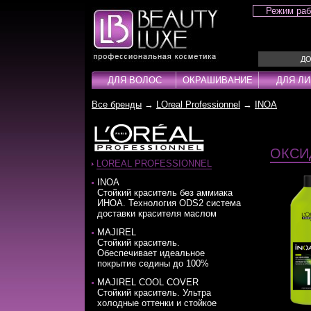
Режим ра
ДО
ДЛЯ ВОЛОС
ОКРАШИВАНИЕ
ДЛЯ Л
Все бренды
→
LOreal Professionnel
→
INOA
Для волос
Окрашивание
Для лица
Для тела
Для рук
Для ног
Для ногтей
Для мужчин
Бижутерия
Шампуни
Краска для волос
Лаки для ногтей
Шампуни
Ожерелья
Кондиционер
Паста
Аксесуары
Оксиденты
Ампулы
Браслеты
Концентраты
Порошки
ОКСИ
Ампулы
Проявители
Маски
Серьги
Крем
Пудра
LOREAL PROFESSIONNEL
Бальзамы
Гели
Несмываемые уходы
Кольца
Лаки
Салфетки
INOA
Cтойкий краситель без аммиака
Бустеры
Крема
Стайлинг / Укладка
Наборы
Лосьоны
Стабилизато
ИНОА. Технология ODS2 система
Воски
Лосьоны
Тонирующие средства
Маски
Технические 
доставки красителя маслом
Гели
Масло
Масла
Технические
MAJIREL
Стойкий краситель.
Гоммаж
Окислители
Молочко
Тонирующие 
Обеспечивает идеальное
покрытие седины до 100%
MAJIREL COOL COVER
Стойкий краситель. Ультра
холодные оттенки и стойкое