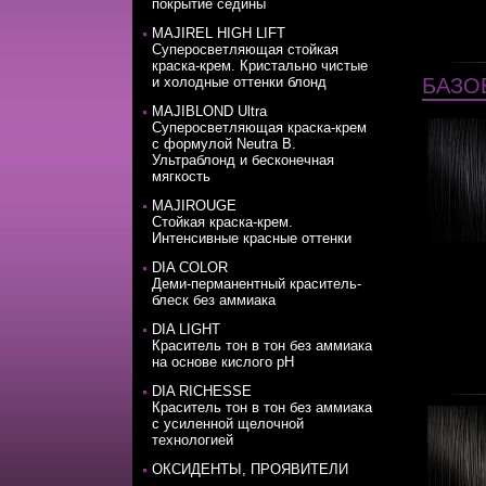
покрытие седины
MAJIREL HIGH LIFT
Суперосветляющая стойкая
краска-крем. Кристально чистые
и холодные оттенки блонд
БАЗО
MAJIBLOND Ultra
Суперосветляющая краска-крем
с формулой Neutra B.
Ультраблонд и бесконечная
мягкость
MAJIROUGE
Стойкая краска-крем.
Интенсивные красные оттенки
DIA COLOR
Деми-перманентный краситель-
блеск без аммиака
DIA LIGHT
Краситель тон в тон без аммиака
на основе кислого pH
DIA RICHESSE
Краситель тон в тон без аммиака
с усиленной щелочной
технологией
ОКСИДЕНТЫ, ПРОЯВИТЕЛИ