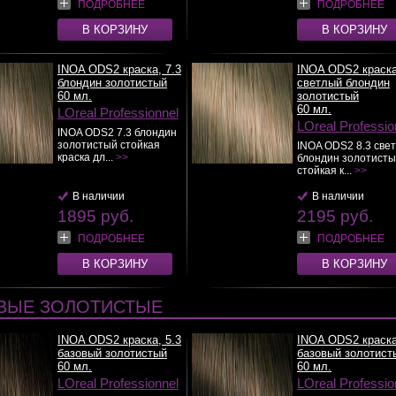
ПОДРОБНЕЕ
ПОДРОБНЕЕ
В КОРЗИНУ
В КОРЗИНУ
INOA ODS2 краска, 7.3
INOA ODS2 краска
блондин золотистый
светлый блондин
60 мл.
золотистый
60 мл.
LOreal Professionnel
LOreal Professio
INOA ODS2 7.3 блондин
золотистый стойкая
INOA ODS2 8.3 све
краска дл...
>>
блондин золотист
стойкая к...
>>
В наличии
В наличии
1895 руб.
2195 руб.
ПОДРОБНЕЕ
ПОДРОБНЕЕ
В КОРЗИНУ
В КОРЗИНУ
ВЫЕ ЗОЛОТИСТЫЕ
INOA ODS2 краска, 5.3
INOA ODS2 краска
базовый золотистый
базовый золотист
60 мл.
60 мл.
LOreal Professionnel
LOreal Professio