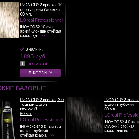
INOA ODS2 краска, 10
очень яркий блондин
60 мл.
LOreal Professionnel
INOA ODS2 10 очень
яркий блондин стойкая
краска дл...
>>
В наличии
1895 руб.
ПОДРОБНЕЕ
В КОРЗИНУ
ОКИЕ БАЗОВЫЕ
INOA ODS2 краска, 3.0
INOA ODS2 краска
темный шатен
шатен глубокий
глубокий
60 мл.
60 мл.
LOreal Professio
LOreal Professionnel
INOA ODS2 4.0 шат
глубокий стойкая
INOA ODS2 3.0 темный
краска для во...
>>
шатен глубокий
стойкая краска...
>>