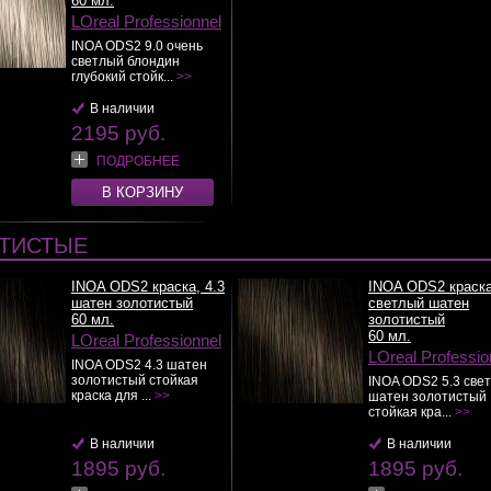
60 мл.
LOreal Professionnel
INOA ODS2 9.0 очень
светлый блондин
глубокий стойк...
>>
В наличии
2195 руб.
ПОДРОБНЕЕ
В КОРЗИНУ
ТИСТЫЕ
INOA ODS2 краска, 4.3
INOA ODS2 краска
шатен золотистый
светлый шатен
60 мл.
золотистый
60 мл.
LOreal Professionnel
LOreal Professio
INOA ODS2 4.3 шатен
золотистый стойкая
INOA ODS2 5.3 све
краска для ...
>>
шатен золотистый
стойкая кра...
>>
В наличии
В наличии
1895 руб.
1895 руб.