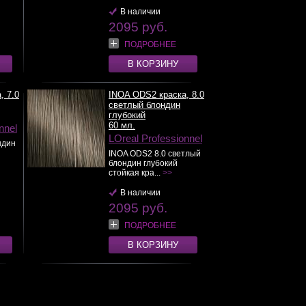
В наличии
2095 руб.
ПОДРОБНЕЕ
В КОРЗИНУ
, 7.0
INOA ODS2 краска, 8.0
светлый блондин
глубокий
60 мл.
nnel
LOreal Professionnel
ндин
INOA ODS2 8.0 светлый
блондин глубокий
стойкая кра...
>>
В наличии
2095 руб.
ПОДРОБНЕЕ
В КОРЗИНУ