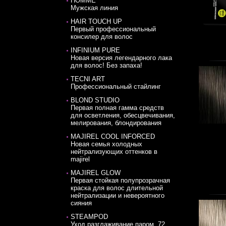
HOMME
Мужская линия
HAIR TOUCH UP
Первый профессиональный
консилер для волос
INFINIUM PURE
Новая версия легендарного лака
для волос! Без запаха!
TECNI ART
Профессиональный стайлинг
BLOND STUDIO
Первая полная гамма средств
для осветления, обесцвечивания,
мелирования, блондирования
MAJIREL COOL INFORCED
Новая семья холодных
нейтрализующих оттенков в
majirel
MAJIREL GLOW
Первая стойкая полупрозрачная
краска для волос длительной
нейтрализации и невероятного
сияния
STEAMPOD
Уход разглаживание паром. 72