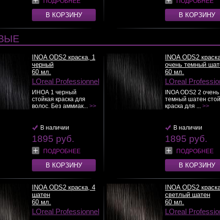
ПОДРОБНЕЕ
ПОДРОБНЕЕ
В КОРЗИНУ
В КОРЗИНУ
ВЫЕ
INOA ODS2 краска, 1
INOA ODS2 краска
черный
очень темный шат
60 мл.
60 мл.
LOreal Professionnel
LOreal Professio
ИНОА 1 черный
INOA ODS2 2 очень
стойкая краска для
темный шатен сто
волос. Без аммиак...
>>
краска для ...
>>
В наличии
В наличии
1895 руб.
1895 руб.
ПОДРОБНЕЕ
ПОДРОБНЕЕ
В КОРЗИНУ
В КОРЗИНУ
INOA ODS2 краска, 4
INOA ODS2 краска
шатен
светлый шатен
60 мл.
60 мл.
LOreal Professionnel
LOreal Professio