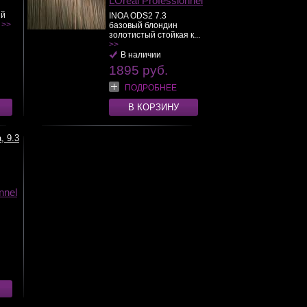
LOreal Professionnel
ый
INOA ODS2 7.3
.
>>
базовый блондин
золотистый стойкая к...
>>
В наличии
1895 руб.
ПОДРОБНЕЕ
В КОРЗИНУ
, 9.3
nnel