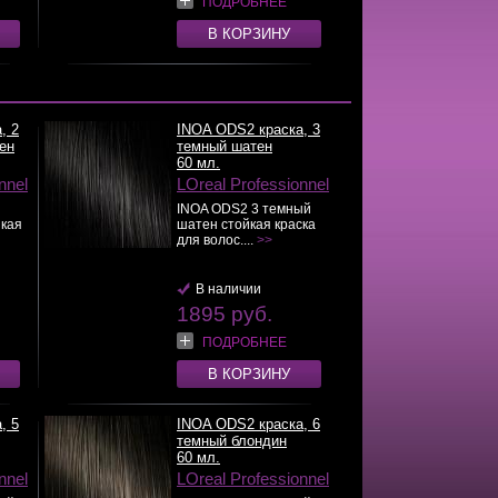
ПОДРОБНЕЕ
В КОРЗИНУ
, 2
INOA ODS2 краска, 3
ен
темный шатен
60 мл.
nnel
LOreal Professionnel
INOA ODS2 3 темный
йкая
шатен стойкая краска
для волос....
>>
В наличии
1895 руб.
ПОДРОБНЕЕ
В КОРЗИНУ
, 5
INOA ODS2 краска, 6
темный блондин
60 мл.
nnel
LOreal Professionnel