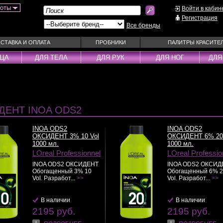
боты
Войти в кабин
Регистрация
Все бренды
СТАВКА И ОПЛАТА
ПРОБНИКИ
ПАЛИТРЫ КРАСИТЕ
ИЦА
ДЛЯ ТЕЛА
ДЛЯ РУК
ДЛЯ НОГ
ДЛЯ
ы
Муссы
Фиксаторы
Пудра
Наборы
Эмульсии
Смываемые ухо
ДЕНТ INOA ODS2
Несмываемые уходы
Спрей
Оттеночные уходы
Стайлеры
INOA ODS2
INOA ODS2
ОКСИДЕНТ 3% 10 Vol
ОКСИДЕНТ 6% 20 
ры
Парфюм
Сыворотки
1000 мл.
1000 мл.
уходы
Паста
Тонирующие сре
LOreal Professionnel
LOreal Professio
 шампуни
Пена
Укладка / Стайл
INOA ODS2 ОКСИДЕНТ
INOA ODS2 ОКСИД
Обогащенный 3% 10
Обогащенный 6% 2
средства
Пилинг
Эликсиры
Vol. Разработ...
>>
Vol. Разработ...
>>
В наличии
В наличии
2195 руб.
2195 руб.