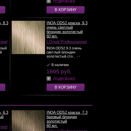
ПОДРОБНЕЕ
В КОРЗИНУ
, 8.3
INOA ODS2 краска, 9.3
очень светлый
блондин золотистый
60 мл.
nnel
LOreal Professionnel
тлый
INOA ODS2 9.3 очень
ый
светлый блондин
золотистый сто...
>>
В наличии
1895 руб.
ПОДРОБНЕЕ
В КОРЗИНУ
, 6.3
INOA ODS2 краска, 7.3
ый
базовый блондин
золотистый
60 мл.
nnel