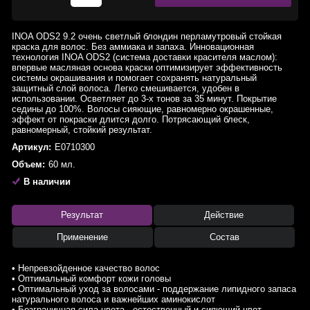
INOA ODS2 9.2 очень светлый блондин перламутровый стойкая
краска для волос. Без аммиака и запаха. Инновационная
технология INOA ODS2 (система доставки красителя маслом):
впервые масляная основа краски оптимизирует эффективность
системы окрашивания и помогает сохранять натуральный
защитный слой волоса. Легко смешивается, удобен в
использовании. Осветляет до 3-х тонов за 35 минут. Покрытие
седины до 100%. Волосы сияющие, равномерно окрашенные,
эффект от покраски длится долго. Потрясающий блеск,
равномерный, стойкий результат.
Артикул:
E0710300
Объем:
60 мл.
В наличии
Результат
Действие
Применение
Состав
• Непревзойденное качество волос
• Оптимальный комфорт кожи головы
• Оптимальный уход за волосами - поддержание липидного запаса
натурального волоса и важнейших аминокислот
• Безграничная сила цвета - естественный и сияющий цвет