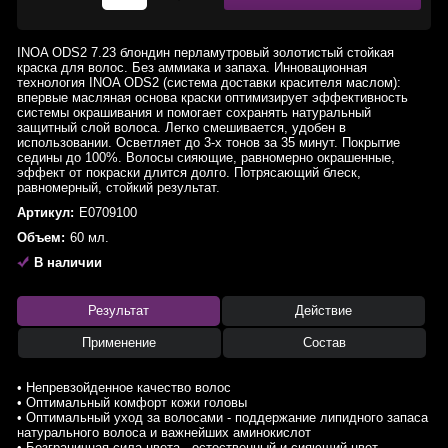
INOA ODS2 7.23 блондин перламутровый золотистый стойкая
краска для волос. Без аммиака и запаха. Инновационная
технология INOA ODS2 (система доставки красителя маслом):
впервые масляная основа краски оптимизирует эффективность
системы окрашивания и помогает сохранять натуральный
защитный слой волоса. Легко смешивается, удобен в
использовании. Осветляет до 3-х тонов за 35 минут. Покрытие
седины до 100%. Волосы сияющие, равномерно окрашенные,
эффект от покраски длится долго. Потрясающий блеск,
равномерный, стойкий результат.
Артикул:
E0709100
Объем:
60 мл.
В наличии
Результат
Действие
Применение
Состав
• Непревзойденное качество волос
• Оптимальный комфорт кожи головы
• Оптимальный уход за волосами - поддержание липидного запаса
натурального волоса и важнейших аминокислот
• Безграничная сила цвета - естественный и сияющий цвет