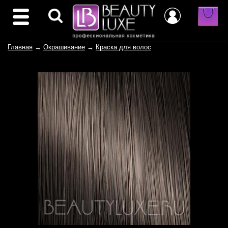
Главная
→
Окрашивание
→
Краска для волос