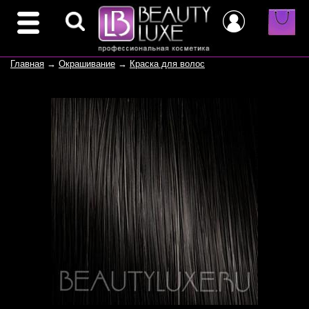
Главная
→
Окрашивание
→
Краска для волос