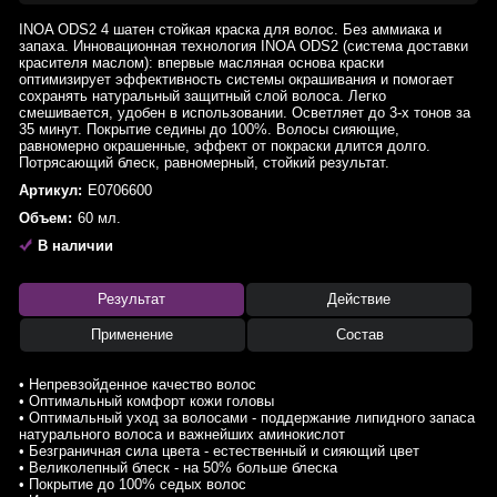
INOA ODS2 4 шатен стойкая краска для волос. Без аммиака и
запаха. Инновационная технология INOA ODS2 (система доставки
красителя маслом): впервые масляная основа краски
оптимизирует эффективность системы окрашивания и помогает
сохранять натуральный защитный слой волоса. Легко
смешивается, удобен в использовании. Осветляет до 3-х тонов за
35 минут. Покрытие седины до 100%. Волосы сияющие,
равномерно окрашенные, эффект от покраски длится долго.
Потрясающий блеск, равномерный, стойкий результат.
Артикул:
E0706600
Объем:
60 мл.
В наличии
Результат
Действие
Применение
Состав
• Непревзойденное качество волос
• Оптимальный комфорт кожи головы
• Оптимальный уход за волосами - поддержание липидного запаса
натурального волоса и важнейших аминокислот
• Безграничная сила цвета - естественный и сияющий цвет
• Великолепный блеск - на 50% больше блеска
• Покрытие до 100% седых волос