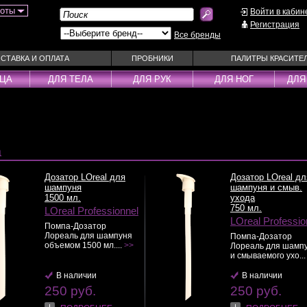
боты
Войти в кабин
Регистрация
Все бренды
СТАВКА И ОПЛАТА
ПРОБНИКИ
ПАЛИТРЫ КРАСИТЕ
ИЦА
ДЛЯ ТЕЛА
ДЛЯ РУК
ДЛЯ НОГ
ДЛЯ
ы
Муссы
Фиксаторы
Пудра
Наборы
Эмульсии
Смываемые ухо
а
Несмываемые уходы
Спрей
Оттеночные уходы
Стайлеры
Дозатор LOreal для
Дозатор LOreal дл
шампуня
шампуня и смыв.
ры
Парфюм
Сыворотки
1500 мл.
ухода
750 мл.
уходы
Паста
Тонирующие сре
LOreal Professionnel
LOreal Professio
 шампуни
Пена
Укладка / Стайл
Помпа-Дозатор
Лореаль для шампуня
Помпа-Дозатор
средства
Пилинг
Эликсиры
объемом 1500 мл....
>>
Лореаль для шамп
и смываемого ухо..
В наличии
В наличии
250 руб.
250 руб.