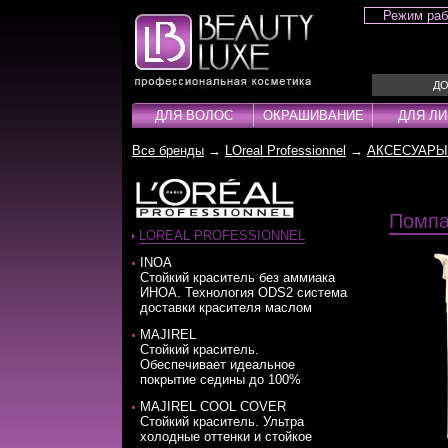
Режим ра
ДО
ДЛЯ ВОЛОС
ОКРАШИВАНИЕ
ДЛЯ Л
Все бренды
→
LOreal Professionnel
→
АКСЕСУАРЫ
Для волос
Окрашивание
Для лица
Для тела
Для рук
Для ног
Для ногтей
Для мужчин
Бижутерия
Шампуни
Краска для волос
Лаки для ногтей
Шампуни
Ожерелья
Кондиционер
Паста
Аксесуары
Оксиденты
Ампулы
Браслеты
Концентраты
Порошки
Помп
Ампулы
Проявители
Маски
Серьги
Крем
Пудра
LOREAL PROFESSIONNEL
Бальзамы
Гели
Несмываемые уходы
Кольца
Лаки
Салфетки
INOA
Cтойкий краситель без аммиака
Бустеры
Крема
Стайлинг / Укладка
Наборы
Лосьоны
Стабилизато
ИНОА. Технология ODS2 система
Воски
Лосьоны
Тонирующие средства
Маски
Технические 
доставки красителя маслом
Гели
Масло
Масла
Технические
MAJIREL
Стойкий краситель.
Гоммаж
Окислители
Молочко
Тонирующие 
Обеспечивает идеальное
покрытие седины до 100%
MAJIREL COOL COVER
Стойкий краситель. Ультра
холодные оттенки и стойкое