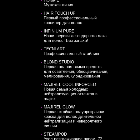
HOMME
Мужская линия
HAIR TOUCH UP
Первый профессиональный
консилер для волос
INFINIUM PURE
Новая версия легендарного лака
для волос! Без запаха!
TECNI ART
Профессиональный стайлинг
BLOND STUDIO
Первая полная гамма средств
для осветления, обесцвечивания,
мелирования, блондирования
MAJIREL COOL INFORCED
Новая семья холодных
нейтрализующих оттенков в
majirel
MAJIREL GLOW
Первая стойкая полупрозрачная
краска для волос длительной
нейтрализации и невероятного
сияния
STEAMPOD
Уход разглаживание паром. 72