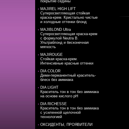
покрытие седины
MAJIREL HIGH LIFT
Суперосветляющая стойкая
краска-крем. Кристально чистые
и холодные оттенки блонд
MAJIBLOND Ultra
Суперосветляющая краска-крем
с формулой Neutra B.
Ультраблонд и бесконечная
мягкость
MAJIROUGE
Стойкая краска-крем.
Интенсивные красные оттенки
DIA COLOR
Деми-перманентный краситель-
блеск без аммиака
DIA LIGHT
Краситель тон в тон без аммиака
на основе кислого pH
DIA RICHESSE
Краситель тон в тон без аммиака
с усиленной щелочной
технологией
ОКСИДЕНТЫ, ПРОЯВИТЕЛИ