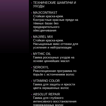
ТЕХНИЧЕСКИЕ ШАМПУНИ И
УХОДЫ
MAJICONTRAST
Стойкая краска-крем.
Контрастные красные пряди на
тёмных базах без
предварительного
обесцвечивания
MAJIREL MIX
Стойкая краска-крем.
Насыщенные микс-оттенки для
усиления и нейтрализации
MYTHIC OIL
Гамма роскошных уходов на
основе ценнейших масел
SERIOXYL
Революционная программа по
борьбе с истончением волос
VITAMINO COLOR
Гамма для защиты и яркости
цвета окрашенных волос
ABSOLUT REPAIR
Гамма для глубокого
интенсивного восстановления
поврежденных волос