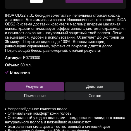
INOA ODS2 7.31 блондин золотистый пепельный стойкая краска
для волос. Без аммиака и запаха. Инновационная технология INOA
ODS2 (система доставки красителя маслом): впервые масляная
основа краски оптимизирует эффективность системы окрашивания
и помогает сохранять натуральный защитный слой волоса. Легко
смешивается, удобен в использовании. Осветляет до 3-х тонов за
35 минут. Покрытие седины до 100%. Волосы сияющие,
равномерно окрашенные, эффект от покраски длится долго.
Потрясающий блеск, равномерный, стойкий результат.
Артикул:
E0709300
Объем:
60 мл.
В наличии
Результат
Действие
Применение
Состав
• Непревзойденное качество волос
• Оптимальный комфорт кожи головы
• Оптимальный уход за волосами - поддержание липидного запаса
натурального волоса и важнейших аминокислот
• Безграничная сила цвета - естественный и сияющий цвет
• Великолепный блеск - на 50% больше блеска