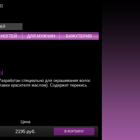
ет
ЛЕЙ
 НОГТЕЙ
ДЛЯ МУЖЧИН
БИЖУТЕРИЯ
Эмульсии
ды
l
азработан специально для окрашивания волос
тавки красителя маслом). Содержит перекись
дства
инг
Цена
2195 руб.
В КОРЗИНУ