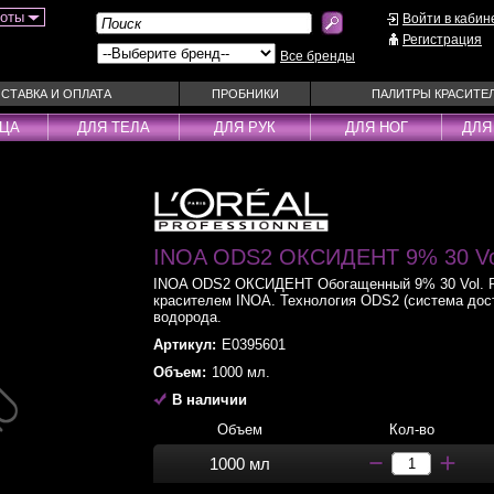
боты
Войти в кабин
Регистрация
Все бренды
СТАВКА И ОПЛАТА
ПРОБНИКИ
ПАЛИТРЫ КРАСИТЕ
ИЦА
ДЛЯ ТЕЛА
ДЛЯ РУК
ДЛЯ НОГ
ДЛЯ
ы
Муссы
Фиксаторы
Пудра
Наборы
Эмульсии
Смываемые ухо
Несмываемые уходы
INOA ODS2 ОКСИДЕНТ 9% 30 Vo
Спрей
Оттеночные уходы
Стайлеры
INOA ODS2 ОКСИДЕНТ Обогащенный 9% 30 Vol. Р
красителем INOA. Технология ODS2 (система дос
ры
Парфюм
Сыворотки
водорода.
уходы
Паста
Тонирующие сре
Артикул:
E0395601
 шампуни
Пена
Укладка / Стайл
Объем:
1000 мл.
средства
Пилинг
Эликсиры
В наличии
Объем
Кол-во
1000 мл