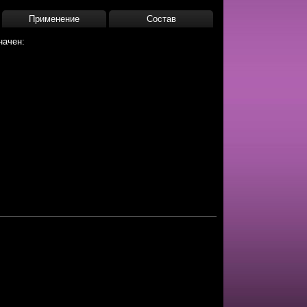
Применение
Состав
начен: