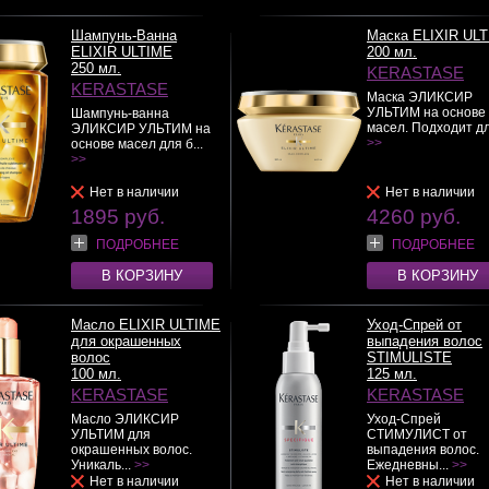
Шампунь-Ванна
Маска ELIXIR UL
ELIXIR ULTIME
200 мл.
250 мл.
KERASTASE
KERASTASE
Маска ЭЛИКСИР
УЛЬТИМ на основе
Шампунь-ванна
масел. Подходит дл
ЭЛИКСИР УЛЬТИМ на
>>
основе масел для б...
>>
Нет в наличии
Нет в наличии
1895 руб.
4260 руб.
ПОДРОБНЕЕ
ПОДРОБНЕЕ
В КОРЗИНУ
В КОРЗИНУ
Масло ELIXIR ULTIME
Уход-Спрей от
для окрашенных
выпадения волос
волос
STIMULISTE
100 мл.
125 мл.
KERASTASE
KERASTASE
Масло ЭЛИКСИР
Уход-Спрей
УЛЬТИМ для
СТИМУЛИСТ от
окрашенных волос.
выпадения волос.
Уникаль...
>>
Ежедневны...
>>
Нет в наличии
Нет в наличии