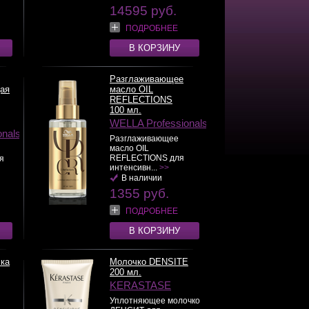
14595 руб.
ПОДРОБНЕЕ
В КОРЗИНУ
Разглаживающее
ая
масло OIL
REFLECTIONS
100 мл.
WELLA Professionals
onals
Разглаживающее
масло OIL
REFLECTIONS для
я
интенсивн...
>>
В наличии
1355 руб.
ПОДРОБНЕЕ
В КОРЗИНУ
ка
Молочко DENSITE
200 мл.
KERASTASE
Уплотняющее молочко