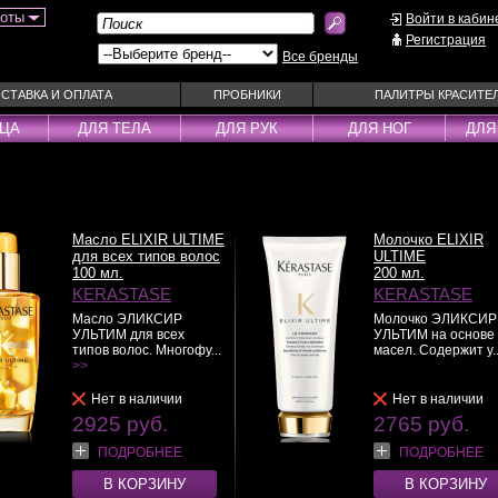
боты
Войти в кабин
Регистрация
Все бренды
СТАВКА И ОПЛАТА
ПРОБНИКИ
ПАЛИТРЫ КРАСИТЕ
ИЦА
ДЛЯ ТЕЛА
ДЛЯ РУК
ДЛЯ НОГ
ДЛЯ
ы
Муссы
Фиксаторы
Пудра
Наборы
Эмульсии
Смываемые ухо
Масло ELIXIR ULTIME
Молочко ELIXIR
Несмываемые уходы
Спрей
для всех типов волос
ULTIME
100 мл.
200 мл.
Оттеночные уходы
Стайлеры
KERASTASE
KERASTASE
ры
Парфюм
Сыворотки
Масло ЭЛИКСИР
Молочко ЭЛИКСИР
УЛЬТИМ для всех
УЛЬТИМ на основе
уходы
Паста
Тонирующие сре
типов волос. Многофу...
масел. Содержит у.
 шампуни
>>
Пена
Укладка / Стайл
средства
Пилинг
Эликсиры
Нет в наличии
Нет в наличии
2925 руб.
2765 руб.
ПОДРОБНЕЕ
ПОДРОБНЕЕ
В КОРЗИНУ
В КОРЗИНУ