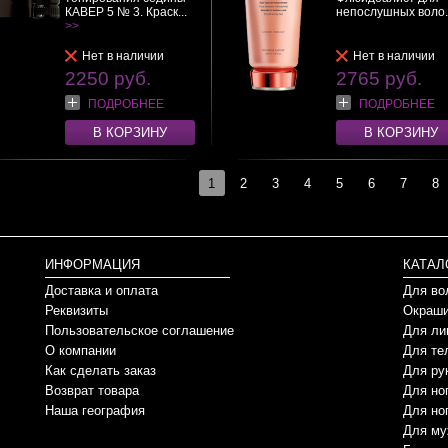
КАВЕР 5 № 3. Краск...
непослушных воло.
>>
Нет в наличии
Нет в наличии
2250 руб.
2765 руб.
ПОДРОБНЕЕ
ПОДРОБНЕЕ
В КОРЗИНУ
В КОРЗИНУ
1
2
3
4
5
6
7
8
ИНФОРМАЦИЯ
КАТАЛ
Доставка и оплата
Для во
Реквизиты
Окраши
Пользовательское соглашение
Для ли
О компании
Для те
Как сделать заказ
Для ру
Возврат товара
Для но
Наша география
Для но
Для му