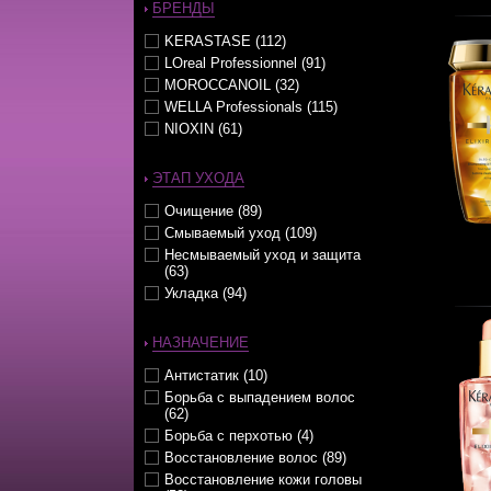
Маски (68)
БРЕНДЫ
Масла (17)
KERASTASE (112)
Молочко (15)
LOreal Professionnel (91)
Муссы (16)
MOROCCANOIL (32)
Наборы (6)
WELLA Professionals (115)
Несмываемые уходы (62)
NIOXIN (61)
Оттеночные уходы (6)
Парфюм (1)
ЭТАП УХОДА
Паста (8)
Пена (7)
Очищение (89)
Пилинг (1)
Смываемый уход (109)
Пудра (3)
Несмываемый уход и защита
Смываемые уходы (65)
(63)
Спрей (44)
Укладка (94)
Стайлеры (1)
Сыворотки (10)
НАЗНАЧЕНИЕ
Тонирующие средства (10)
Укладка / Стайлинг (123)
Антистатик (10)
Эликсиры (4)
Борьба с выпадением волос
(62)
Борьба с перхотью (4)
Восстановление волос (89)
Восстановление кожи головы