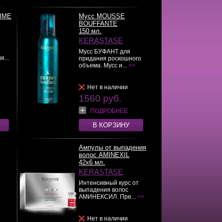
TIME
Мусс MOUSSE
BOUFFANTE
150 мл.
KERASTASE
Мусс БУФАНТ для
я...
придания роскошного
объема. Мусс и...
>>
Нет в наличии
1560 руб.
ПОДРОБНЕЕ
В КОРЗИНУ
Ампулы от выпадения
волос AMINEXIL
42x6 мл.
KERASTASE
Интенсивный курс от
выпадения волос
АМИНЕКСИЛ. Пре...
>>
Нет в наличии