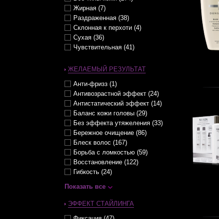
Нормальные (43)
Усиление блеска волос (70)
Жирная (7)
Обесцвеченные (59)
Раздраженная (38)
Окрашенные (84)
Склонная к перхоти (4)
Осветленные (62)
Сухая (36)
Ослабленные (68)
Чувствительная (41)
Очень сильно поврежденные
(20)
Очень сухие (35)
ЖЕЛАЕМЫЙ РЕЗУЛЬТАТ
Плотные (11)
Анти-фризз (1)
Поврежденные (55)
Антивозрастной эффект (24)
Пористые (3)
Антистатический эффект (14)
Редеющие (27)
Баланс кожи головы (29)
Редкие (42)
Без эффекта утяжеления (33)
С перхотью (3)
Бережное очищение (86)
Светлые (4)
Блеск волос (167)
Седые (11)
Борьба с ломкостью (59)
Секущиеся (7)
Восстановление (122)
Сильно поврежденные (26)
Гибкость (24)
Склонные к выпадению (65)
Гладкость / Разглаживание (96)
Слегка сухие (36)
Показать все
Густота (22)
Смешанные (жирные корни,
сухие по длине) (6)
Дисциплина (58)
ЭФФЕКТ СТАЙЛИНГА
Средней толщины (16)
Долговременная укладка (3)
Фиксация (47)