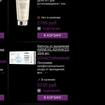
ДЕНСИТ для
а
истончающихся / тон...
>>
Нет в наличии
2765 руб.
ПОДРОБНЕЕ
В КОРЗИНУ
Ампулы от выпадения
ема
AMINEXIL ADVANCED
10x6 мл.
LOreal Professionnel
onals
Программа
профессионального
ухода от выпадения
ма
вол...
>>
..
>>
В наличии
5230 руб.
ПОДРОБНЕЕ
В КОРЗИНУ