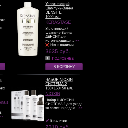
E
Уплотняющий
Шампунь-Ванна
DENSITE
1000 мл.
чко
KERASTASE
...
Уплотняющий
Шампунь-Ванна
ДЕНСИТ для
истончающихся...
>>
Нет в наличии
3635 руб.
ПОДРОБНЕЕ
В КОРЗИНУ
E
НАБОР NIOXIN
СИСТЕМА 2
ких
150+150+50 мл.
NIOXIN
Набор НИОКСИН
onals
СИСТЕМА 2 для ухода
за заметно редею...
>>
E
>>
В наличии
2310 руб.