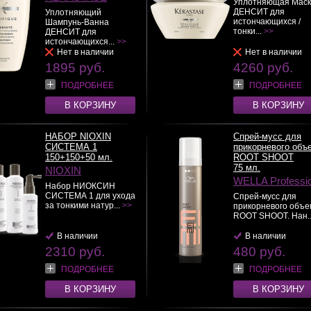
Уплотняющая Маск
ДЕНСИТ для
Уплотняющий
истончающихся /
Шампунь-Ванна
тонки...
>>
ДЕНСИТ для
истончающихся...
>>
Нет в наличии
Нет в наличии
1895 руб.
4260 руб.
ПОДРОБНЕЕ
ПОДРОБНЕЕ
В КОРЗИНУ
В КОРЗИНУ
НАБОР NIOXIN
Спрей-мусс для
СИСТЕМА 1
прикорневого объ
150+150+50 мл.
ROOT SHOOT
75 мл.
NIOXIN
WELLA Professi
Набор НИОКСИН
СИСТЕМА 1 для ухода
Спрей-мусс для
за тонкими натур...
>>
прикорневого объе
ROOT SHOOT. Нан.
В наличии
В наличии
2310 руб.
480 руб.
ПОДРОБНЕЕ
ПОДРОБНЕЕ
В КОРЗИНУ
В КОРЗИНУ