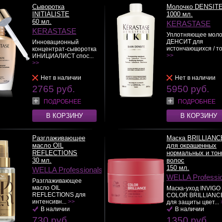
Сыворотка
Молочко DENSIT
INITIALISTE
1000 мл.
60 мл.
KERASTASE
KERASTASE
Уплотняющее моло
ДЕНСИТ для
Инновационный
истончающихся / тон
концентрат-сыворотка
>>
ИНИЦИАЛИСТ спос...
>>
Нет в наличии
Нет в наличии
2765 руб.
5950 руб.
ПОДРОБНЕЕ
ПОДРОБНЕЕ
В КОРЗИНУ
В КОРЗИНУ
Разглаживающее
Маска BRILLIANC
масло OIL
для окрашенных
REFLECTIONS
нормальных и тон
30 мл.
волос
150 мл.
WELLA Professionals
WELLA Professi
Разглаживающее
масло OIL
Маска-уход INVIGO
REFLECTIONS для
COLOR BRILLIANC
интенсивн...
>>
для защиты цвет...
В наличии
В наличии
730 руб.
1350 руб.