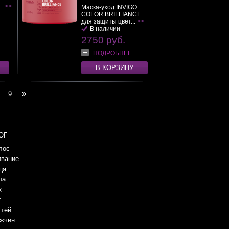
..
>>
Маска-уход INVIGO
COLOR BRILLIANCE
для защиты цвет...
>>
В наличии
2750 руб.
ПОДРОБНЕЕ
В КОРЗИНУ
»
9
ОГ
лос
вание
ца
ла
к
г
гтей
жчин