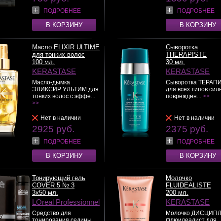
ПОДРОБНЕЕ
ПОДРОБНЕЕ
В КОРЗИНУ
В КОРЗИНУ
Масло ELIXIR ULTIME
Сыворотка
для тонких волос
THERAPISTE
100 мл.
30 мл.
KERASTASE
KERASTASE
Масло-дымка
Сыворотка ТЕРАП
ЭЛИКСИР УЛЬТИМ для
для всех типов сил
тонких волос с эффе...
поврежден...
>>
>>
Нет в наличии
Нет в наличии
2925 руб.
2375 руб.
ПОДРОБНЕЕ
ПОДРОБНЕЕ
В КОРЗИНУ
В КОРЗИНУ
Тонирующий гель
Молочко
COVER 5 № 3
FLUIDEALISTE
3x50 мл.
200 мл.
LOreal Professionnel
KERASTASE
Средство для
Молочко ДИСЦИП
тонирования седины
Флюидеалист для