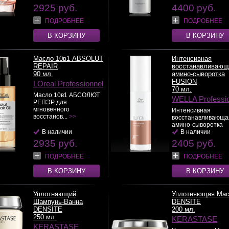
2925 руб.
4400 руб.
ПОДРОБНЕЕ
ПОДРОБНЕЕ
В КОРЗИНУ
В КОРЗИНУ
Масло 10в1 ABSOLUT
Интенсивная
REPAIR
восстанавливающ
90 мл.
амино-сыворотка
FUSION
LOreal Professionnel
70 мл.
Масло 10в1 АБСОЛЮТ
WELLA Professi
РЕПЭР для
мгновенного
Интенсивная
восстанов...
>>
восстанавливающа
амино-сыворотка
В наличии
FUSI...
В наличии
>>
2935 руб.
2405 руб.
ПОДРОБНЕЕ
ПОДРОБНЕЕ
В КОРЗИНУ
В КОРЗИНУ
Уплотняющий
Уплотняющая Мас
Шампунь-Ванна
DENSITE
DENSITE
200 мл.
250 мл.
KERASTASE
KERASTASE