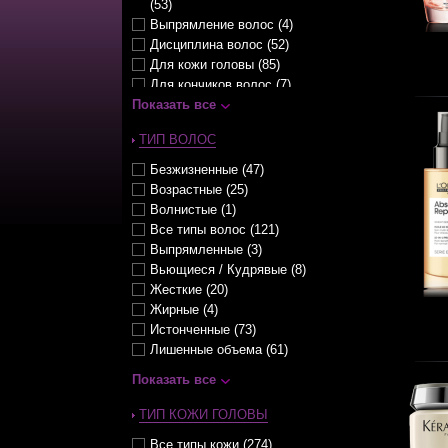
(53)
Выпрямление волос (4)
Дисциплина волос (52)
Для кожи головы (85)
Для кончиков волос (7)
Показать все
Для мужчин (24)
Защита волос (101)
ТИП ВОЛОС
Защита цвета окрашенных
волос (42)
Безжизненные (47)
Оттеночный уход (6)
Возрастные (25)
Очищение волос (32)
Волнистые (1)
Питание волос (87)
Все типы волос (121)
Придание объема (41)
Выпрямленные (3)
Разглаживание волос (75)
Вьющиеся / Кудрявые (8)
Солнцезащитные уходы (6)
Жесткие (20)
Стимуляция роста волос (24)
Жирные (4)
Термозащита волос (33)
Истонченные (73)
Тонирование (4)
Лишенные объема (61)
Увеличение густоты волос (21)
Ломкие (81)
Показать все
Увлажнение волос (71)
Мелированные (56)
Укладка волос (85)
Натуральные (31)
ТИП КОЖИ ГОЛОВЫ
Укрепление волос (128)
Непослушные (45)
Уплотнение волос (40)
Все типы кожи (274)