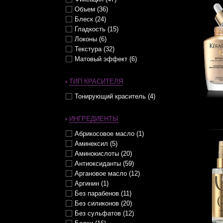
Сухие (51)
Заряд жизненной энергией (50)
Объем (36)
Сухие кончики (33)
Защита от влажности (31)
Блеск (24)
Толстые (31)
Защита от внешнего
воздействия (53)
Гладкость (15)
Тонкие (119)
Защита от иссушения (38)
Локоны (6)
Трудно поддающиеся укладке
(21)
Защита от ломкости (60)
Текстура (32)
Тусклые (34)
Защита от солнца (24)
Матовый эффект (6)
Химически обработанные (28)
Защита структуры волос (65)
Хрупкие (3)
Защита цвета окрашенных
ТИП КРАСИТЕЛЯ
волос (42)
Чувствительные (18)
Здоровые волосы (2)
Тонирующий краситель (4)
Контроль над образованием
завитка (15)
ИНГРЕДИЕНТЫ
Контроль над объемом (2)
Контроль над укладкой (5)
Абрикосовое масло (1)
Кудри / Локоны / Завитки (9)
Аминексил (5)
Легкая укладка (41)
Аминокислоты (20)
Легкое расчесывание (49)
Антиоксиданты (59)
Легкость волос (46)
Аргановое масло (12)
Мягкость (111)
Аргинин (1)
Насыщенность цвета (17)
Без парабенов (11)
Нейтрализация желтизны (7)
Без силиконов (20)
Обновление кожи головы (14)
Без сульфатов (12)