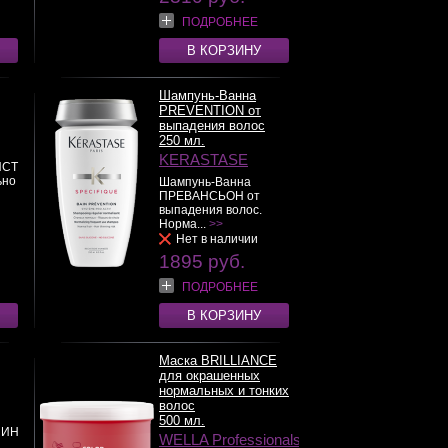
ПОДРОБНЕЕ
В КОРЗИНУ
Шампунь-Ванна
PREVENTION от
выпадения волос
250 мл.
KERASTASE
ИСТ
ьно
Шампунь-Ванна
ПРЕВАНСЬОН от
выпадения волос.
Норма...
>>
Нет в наличии
1895 руб.
ПОДРОБНЕЕ
В КОРЗИНУ
Маска BRILLIANCE
для окрашенных
нормальных и тонких
волос
500 мл.
ЛИН
WELLA Professionals