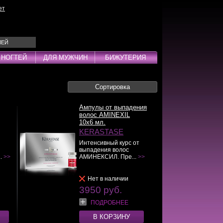
ет
ЛЕЙ
 НОГТЕЙ
ДЛЯ МУЖЧИН
БИЖУТЕРИЯ
Сортировка
Эмульсии
ды
Ампулы от выпадения
волос AMINEXIL
10x6 мл.
KERASTASE
Интенсивный курс от
выпадения волос
дства
..
>>
АМИНЕКСИЛ. Пре...
>>
инг
Нет в наличии
3950 руб.
ПОДРОБНЕЕ
В КОРЗИНУ