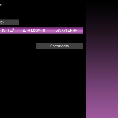
ет
ЛЕЙ
 НОГТЕЙ
ДЛЯ МУЖЧИН
БИЖУТЕРИЯ
Сортировка
Эмульсии
ды
дства
инг