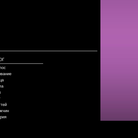
ОГ
лос
вание
ца
ла
к
г
гтей
жчин
рия