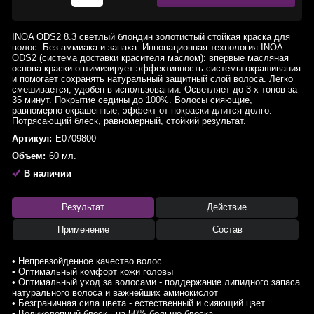
INOA ODS2 8.3 светлый блондин золотистый стойкая краска для
волос. Без аммиака и запаха. Инновационная технология INOA
ODS2 (система доставки красителя маслом): впервые масляная
основа краски оптимизирует эффективность системы окрашивания
и помогает сохранять натуральный защитный слой волоса. Легко
смешивается, удобен в использовании. Осветляет до 3-х тонов за
35 минут. Покрытие седины до 100%. Волосы сияющие,
равномерно окрашенные, эффект от покраски длится долго.
Потрясающий блеск, равномерный, стойкий результат.
Артикул:
E0709800
Объем:
60 мл.
В наличии
Результат
Действие
Применение
Состав
• Непревзойденное качество волос
• Оптимальный комфорт кожи головы
• Оптимальный уход за волосами - поддержание липидного запаса
натурального волоса и важнейших аминокислот
• Безграничная сила цвета - естественный и сияющий цвет
• Великолепный блеск - на 50% больше блеска