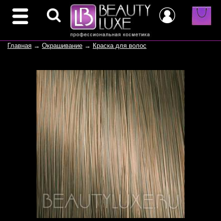
Главная
→
Окрашивание
→
Краска для волос