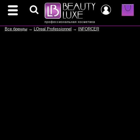
Все бренды
→
LOreal Professionnel
→
INFORCER