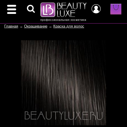
Главная
→
Окрашивание
→
Краска для волос