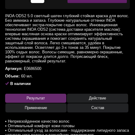
INOA ODS2 5.0 светлый шатен глубокий стойкая краска для волос.
Без аммиака и запаха. Глубокие натуральные оттенки INOA
обеспечивают экстра-покрытие седых волос. Инновационная
технология INOA ODS2 (система доставки красителя маслом):
впервые масляная основа краски оптимизирует эффективность
системы окрашивания и помогает сохранять натуральный
защитный слой волоса. Легко смешивается, удобен в
использовании. Осветляет до 3-х тонов за 35 минут. Покрытие
100% седых волос. Волосы сияющие, равномерно окрашенные,
эффект от покраски длится долго. Потрясающий блеск,
равномерный, стойкий результат.
Артикул:
E0686500
Объем:
60 мл.
В наличии
Результат
Действие
Применение
Состав
• Непревзойденное качество волос
• Оптимальный комфорт кожи головы
• Оптимальный уход за волосами - поддержание липидного запаса
натурального волоса и важнейших аминокислот