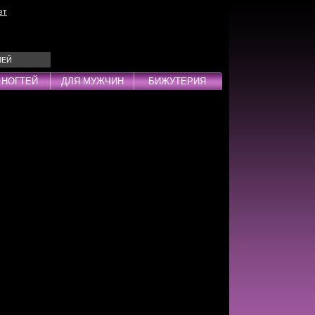
ет
ЛЕЙ
 НОГТЕЙ
ДЛЯ МУЖЧИН
БИЖУТЕРИЯ
Эмульсии
ды
дства
инг