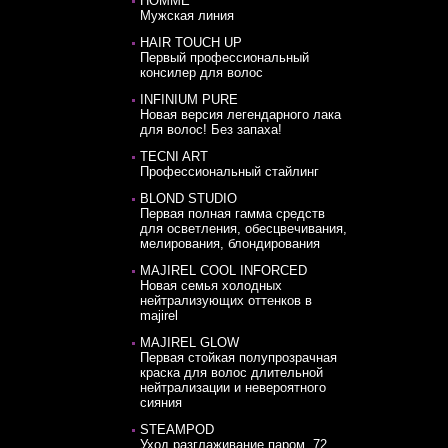
HOMME
Мужская линия
HAIR TOUCH UP
Первый профессиональный
консилер для волос
INFINIUM PURE
Новая версия легендарного лака
для волос! Без запаха!
TECNI ART
Профессиональный стайлинг
BLOND STUDIO
Первая полная гамма средств
для осветления, обесцвечивания,
мелирования, блондирования
MAJIREL COOL INFORCED
Новая семья холодных
нейтрализующих оттенков в
majirel
MAJIREL GLOW
Первая стойкая полупрозрачная
краска для волос длительной
нейтрализации и невероятного
сияния
STEAMPOD
Уход разглаживание паром. 72