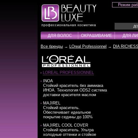
Режим ра
ДО
ДЛЯ ВОЛОС
ОКРАШИВАНИЕ
ДЛЯ Л
Все бренды
→
LOreal Professionnel
→
DIA RICHES
Для волос
Окрашивание
Для лица
Для тела
Для рук
Для ног
Для ногтей
Для мужчин
Бижутерия
Шампуни
Краска для волос
Лаки для ногтей
Шампуни
Ожерелья
Кондиционер
Паста
Аксесуары
Оксиденты
Ампулы
Браслеты
Концентраты
Порошки
Ампулы
Проявители
Маски
Серьги
Крем
Пудра
LOREAL PROFESSIONNEL
Бальзамы
Гели
Несмываемые уходы
Кольца
Лаки
Салфетки
INOA
Cтойкий краситель без аммиака
Бустеры
Крема
Стайлинг / Укладка
Наборы
Лосьоны
Стабилизато
ИНОА. Технология ODS2 система
Воски
Лосьоны
Тонирующие средства
Маски
Технические 
доставки красителя маслом
Гели
Масло
Масла
Технические
MAJIREL
Стойкий краситель.
Гоммаж
Окислители
Молочко
Тонирующие 
Обеспечивает идеальное
покрытие седины до 100%
MAJIREL COOL COVER
Стойкий краситель. Ультра
холодные оттенки и стойкое