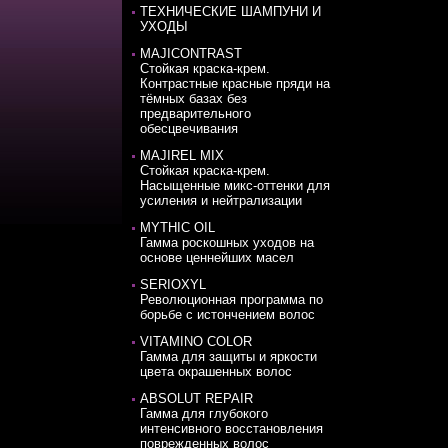
ТЕХНИЧЕСКИЕ ШАМПУНИ И
УХОДЫ
MAJICONTRAST
Стойкая краска-крем.
Контрастные красные пряди на
тёмных базах без
предварительного
обесцвечивания
MAJIREL MIX
Стойкая краска-крем.
Насыщенные микс-оттенки для
усиления и нейтрализации
MYTHIC OIL
Гамма роскошных уходов на
основе ценнейших масел
SERIOXYL
Революционная программа по
борьбе с истончением волос
VITAMINO COLOR
Гамма для защиты и яркости
цвета окрашенных волос
ABSOLUT REPAIR
Гамма для глубокого
интенсивного восстановления
поврежденных волос