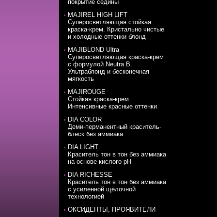
покрытие седины
MAJIREL HIGH LIFT
Суперосветляющая стойкая
краска-крем. Кристально чистые
и холодные оттенки блонд
MAJIBLOND Ultra
Суперосветляющая краска-крем
с формулой Neutra B.
Ультраблонд и бесконечная
мягкость
MAJIROUGE
Стойкая краска-крем.
Интенсивные красные оттенки
DIA COLOR
Деми-перманентный краситель-
блеск без аммиака
DIA LIGHT
Краситель тон в тон без аммиака
на основе кислого pH
DIA RICHESSE
Краситель тон в тон без аммиака
с усиленной щелочной
технологией
ОКСИДЕНТЫ, ПРОЯВИТЕЛИ