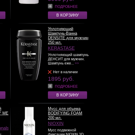
ПОДРОБНЕЕ
В КОРЗИНУ
Уплотняющий
Шампунь-Ванна
DENSITE для мужчин
250 мл.
KERASTASE
Уплотняющий шампунь
ДЕНСИТ для мужчин.
Шампунь еже...
>>
Нет в наличии
1895 руб.
ПОДРОБНЕЕ
В КОРЗИНУ
й
Мусс для объема
Y ME
BODIFYING FOAM
200 мл.
NIOXIN
onals
Мусс подвижной
фиксации NIOXIN 3D
с