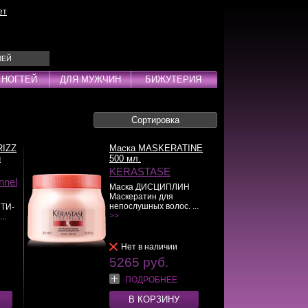
ет
ЛЕЙ
 НОГТЕЙ
ДЛЯ МУЖЧИН
БИЖУТЕРИЯ
Сортировка
Эмульсии
ды
RIZZ
Маска MASKERATINE
и
500 мл.
KERASTASE
nnel
Маска ДИСЦИПЛИН
Маскератин для
непослушных волос. ...
ТИ-
дства
>>
..
инг
Нет в наличии
5265 руб.
ПОДРОБНЕЕ
В КОРЗИНУ