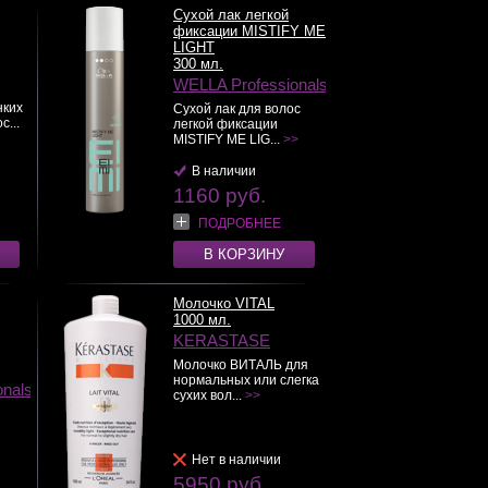
Сухой лак легкой
фиксации MISTIFY ME
LIGHT
300 мл.
WELLA Professionals
ких
Сухой лак для волос
с...
легкой фиксации
MISTIFY ME LIG...
>>
В наличии
1160 руб.
ПОДРОБНЕЕ
В КОРЗИНУ
Молочко VITAL
1000 мл.
KERASTASE
Молочко ВИТАЛЬ для
нормальных или слегка
onals
сухих вол...
>>
Нет в наличии
5950 руб.