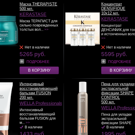
Маска THERAPISTE
Концентрат
500 мл.
DENSIFIQUE
10x12 мл.
KERASTASE
KERASTASE
Маска ТЕРАПИСТ для
сильно поврежденных
Концентрат
толстых вол...
>>
ДЕНСИФИК для тон
и истонченных воло
>>
Нет в наличии
Нет в наличии
5265 руб.
5595 руб.
ПОДРОБНЕЕ
ПОДРОБНЕЕ
В КОРЗИНУ
В КОРЗИНУ
Интенсивный
Пена для укладки
восстанавливающий
экстрасильной
бальзам FUSION
фиксации SHAPE
200 мл.
CONTROL
500 мл.
WELLA Professionals
WELLA Professi
Интенсивный
восстанавливающий
Пена для укладки
бальзам FUSION для
экстрасильной
м...
>>
фиксации SHAPE
В наличии
CONT...
В наличии
>>
1433 руб.
1995 руб.