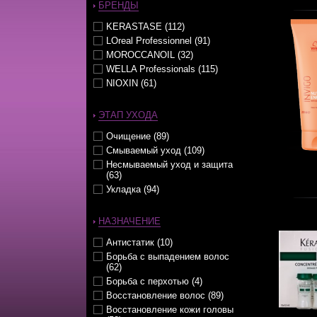
Маски (68)
БРЕНДЫ
Масла (17)
KERASTASE (112)
Молочко (15)
LOreal Professionnel (91)
Муссы (16)
MOROCCANOIL (32)
Наборы (6)
WELLA Professionals (115)
Несмываемые уходы (62)
NIOXIN (61)
Оттеночные уходы (6)
Парфюм (1)
ЭТАП УХОДА
Паста (8)
Пена (7)
Очищение (89)
Пилинг (1)
Смываемый уход (109)
Пудра (3)
Несмываемый уход и защита
Смываемые уходы (65)
(63)
Спрей (44)
Укладка (94)
Стайлеры (1)
Сыворотки (10)
НАЗНАЧЕНИЕ
Тонирующие средства (10)
Укладка / Стайлинг (123)
Антистатик (10)
Эликсиры (4)
Борьба с выпадением волос
(62)
Борьба с перхотью (4)
Восстановление волос (89)
Восстановление кожи головы