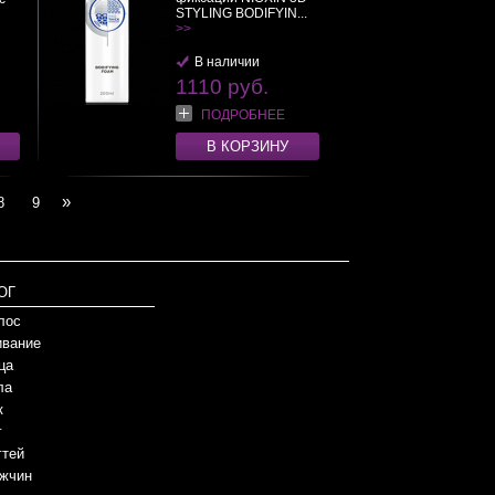
STYLING BODIFYIN...
>>
В наличии
1110 руб.
ПОДРОБНЕЕ
В КОРЗИНУ
»
8
9
ОГ
лос
вание
ца
ла
к
г
гтей
жчин