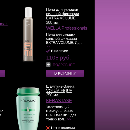
Пена для укладки
сильной фиксации
EXTRA VOLUME
300 мл.
onals
WELLA Professionals
Пена для укладки
сильной фиксации
EXTRA VOLUME. Ид...
>>
В наличии
1105 руб.
ПОДРОБНЕЕ
В КОРЗИНУ
Шампунь-Ванна
VOLUMIFIQUE
250 мл.
KERASTASE
Уплотняющий
ЮР
Шампунь-Ванна
я
ВОЛЮМИФИК для
тонких вол...
>>
Нет в наличии