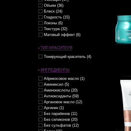
Сухие (51)
Заряд жизненной энергией (50)
Объем (36)
Сухие кончики (33)
Защита от влажности (31)
Блеск (24)
Толстые (31)
Защита от внешнего
воздействия (53)
Гладкость (15)
Тонкие (119)
Защита от иссушения (38)
Локоны (6)
Трудно поддающиеся укладке
(21)
Защита от ломкости (60)
Текстура (32)
Тусклые (34)
Защита от солнца (24)
Матовый эффект (6)
Химически обработанные (28)
Защита структуры волос (65)
Хрупкие (3)
Защита цвета окрашенных
ТИП КРАСИТЕЛЯ
волос (42)
Чувствительные (18)
Здоровые волосы (2)
Тонирующий краситель (4)
Контроль над образованием
завитка (15)
ИНГРЕДИЕНТЫ
Контроль над объемом (2)
Контроль над укладкой (5)
Абрикосовое масло (1)
Кудри / Локоны / Завитки (9)
Аминексил (5)
Легкая укладка (41)
Аминокислоты (20)
Легкое расчесывание (49)
Антиоксиданты (59)
Легкость волос (46)
Аргановое масло (12)
Мягкость (111)
Аргинин (1)
Насыщенность цвета (17)
Без парабенов (11)
Нейтрализация желтизны (7)
Без силиконов (20)
Обновление кожи головы (14)
Без сульфатов (12)