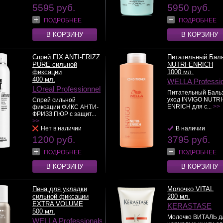
5595 руб.
5950 руб.
ПОДРОБНЕЕ
ПОДРОБНЕЕ
В КОРЗИНУ
В КОРЗИНУ
Спрей FIX ANTI-FRIZZ
Питательный Бал
PURE сильной
NUTRI-ENRICH
фиксации
1000 мл.
400 мл.
WELLA Professi
LOreal Professionnel
Питательный Баль
уход INVIGO NUTRI
Спрей сильной
ENRICH для с...
>>
фиксации ФИКС АНТИ-
ФРИЗЗ ПЮР с защит...
>>
Нет в наличии
В наличии
1200 руб.
3795 руб.
ПОДРОБНЕЕ
ПОДРОБНЕЕ
В КОРЗИНУ
В КОРЗИНУ
Пена для укладки
Молочко VITAL
сильной фиксации
200 мл.
EXTRA VOLUME
KERASTASE
500 мл.
Молочко ВИТАЛЬ д
WELLA Professionals