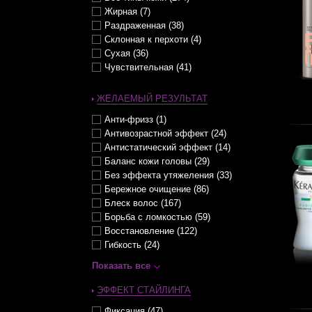
Нормальные (43)
Усиление блеска волос (70)
Жирная (7)
Обесцвеченные (59)
Раздраженная (38)
Окрашенные (84)
Склонная к перхоти (4)
Осветленные (62)
Сухая (36)
Ослабленные (68)
Чувствительная (41)
Очень сильно поврежденные
(20)
Очень сухие (35)
ЖЕЛАЕМЫЙ РЕЗУЛЬТАТ
Плотные (11)
Анти-фризз (1)
Поврежденные (55)
Антивозрастной эффект (24)
Пористые (3)
Антистатический эффект (14)
Редеющие (27)
Баланс кожи головы (29)
Редкие (42)
Без эффекта утяжеления (33)
С перхотью (3)
Бережное очищение (86)
Светлые (4)
Блеск волос (167)
Седые (11)
Борьба с ломкостью (59)
Секущиеся (7)
Восстановление (122)
Сильно поврежденные (26)
Гибкость (24)
Склонные к выпадению (65)
Гладкость / Разглаживание (96)
Слегка сухие (36)
Показать все
Густота (22)
Смешанные (жирные корни,
сухие по длине) (6)
Дисциплина (58)
ЭФФЕКТ СТАЙЛИНГА
Средней толщины (16)
Долговременная укладка (3)
Фиксация (47)