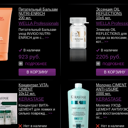
Питательный Бальзам
Эссенция OIL
NUTRI-ENRICH
REFLECTIONS
200 мл.
10х6 мл.
WELLA Professionals
WELLA Professi
Питательный Бальзам-
Эликсир OIL
уход INVIGO NUTRI-
REFLECTIONS для
ENRICH для с...
>>
ухода за волосами,
кот...
>>
В наличии
В наличии
923 руб.
2205 руб.
ПОДРОБНЕЕ
ПОДРОБНЕЕ
В КОРЗИНУ
В КОРЗИНУ
Концентрат VITA-
Молочко CIMENT
CIMENT
ANTI-USURE
10x12 мл.
1000 мл.
KERASTASE
KERASTASE
Концентрат ВИТА-
Молочко УХОД-
ЦЕМЕНТ для ломких и
ЦЕМЕНТ АНТИУЗ
сильно поврежд...
>>
для восстановлени
ос...
>>
Нет в наличии
Нет в наличии