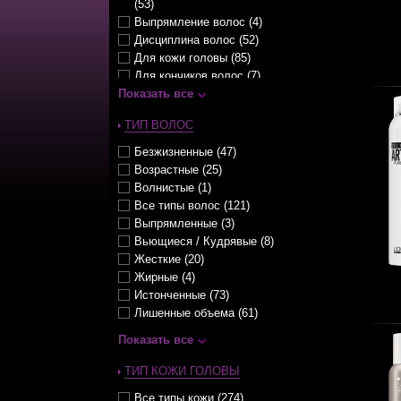
(53)
Выпрямление волос (4)
Дисциплина волос (52)
Для кожи головы (85)
Для кончиков волос (7)
Показать все
Для мужчин (24)
Защита волос (101)
ТИП ВОЛОС
Защита цвета окрашенных
волос (42)
Безжизненные (47)
Оттеночный уход (6)
Возрастные (25)
Очищение волос (32)
Волнистые (1)
Питание волос (87)
Все типы волос (121)
Придание объема (41)
Выпрямленные (3)
Разглаживание волос (75)
Вьющиеся / Кудрявые (8)
Солнцезащитные уходы (6)
Жесткие (20)
Стимуляция роста волос (24)
Жирные (4)
Термозащита волос (33)
Истонченные (73)
Тонирование (4)
Лишенные объема (61)
Увеличение густоты волос (21)
Ломкие (81)
Показать все
Увлажнение волос (71)
Мелированные (56)
Укладка волос (85)
Натуральные (31)
ТИП КОЖИ ГОЛОВЫ
Укрепление волос (128)
Непослушные (45)
Уплотнение волос (40)
Все типы кожи (274)