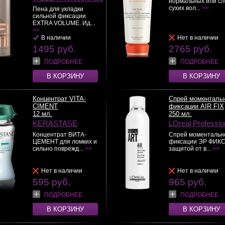
нормальных или сл
сухих вол...
>>
Пена для укладки
сильной фиксации
EXTRA VOLUME. Ид...
>>
В наличии
Нет в наличии
1495 руб.
2765 руб.
ПОДРОБНЕЕ
ПОДРОБНЕЕ
В КОРЗИНУ
В КОРЗИНУ
Концентрат VITA-
Спрей моменталь
CIMENT
фиксации AIR FIX
12 мл.
250 мл.
KERASTASE
LOreal Professio
Концентрат ВИТА-
Спрей моментальн
ЦЕМЕНТ для ломких и
фиксации ЭР ФИКС
сильно поврежд...
>>
защитой от в...
>>
Нет в наличии
Нет в наличии
595 руб.
965 руб.
ПОДРОБНЕЕ
ПОДРОБНЕЕ
В КОРЗИНУ
В КОРЗИНУ