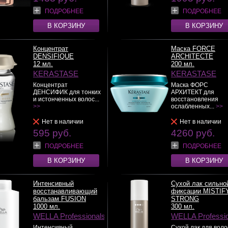
ПОДРОБНЕЕ
ПОДРОБНЕЕ
В КОРЗИНУ
В КОРЗИНУ
Концентрат
Маска FORCE
DENSIFIQUE
ARCHITECTE
12 мл.
200 мл.
KERASTASE
KERASTASE
Концентрат
Маска ФОРС
ДЕНСИФИК для тонких
АРХИТЕКТ для
и истонченных волос...
восстановления
>>
ослабленных...
>>
Нет в наличии
Нет в наличии
595 руб.
4260 руб.
ПОДРОБНЕЕ
ПОДРОБНЕЕ
В КОРЗИНУ
В КОРЗИНУ
Интенсивный
Сухой лак сильно
восстанавливающий
фиксации MISTIF
бальзам FUSION
STRONG
1000 мл.
300 мл.
WELLA Professionals
WELLA Professi
Интенсивный
Сухой лак для воло