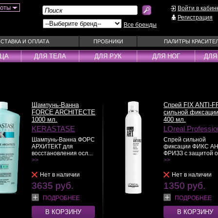
боты
Войти в кабин
Регистрация
Все бренды
СТАВКА И ОПЛАТА
ПРОБНИКИ
ПАЛИТРЫ КРАСИТЕ
ИЦА
ДЛЯ ТЕЛА
ДЛЯ РУК
ДЛЯ НОГ
ДЛЯ
ы
Муссы
Фиксаторы
Пудра
Наборы
Эмульсии
Смываемые ухо
Шампунь-Ванна
Спрей FIX ANTI-F
Несмываемые уходы
Спрей
FORCE ARCHITECTE
сильной фиксаци
1000 мл.
400 мл.
Оттеночные уходы
Стайлеры
KERASTASE
LOreal Professio
ры
Парфюм
Сыворотки
Шампунь-Ванна ФОРС
Спрей сильной
АРХИТЕКТ для
фиксации ФИКС АН
уходы
Паста
Тонирующие сре
восстановления осл...
ФРИЗЗ с защитой о.
 шампуни
>>
Пена
>>
Укладка / Стайл
средства
Пилинг
Эликсиры
Нет в наличии
Нет в наличии
3635 руб.
1350 руб.
ПОДРОБНЕЕ
ПОДРОБНЕЕ
В КОРЗИНУ
В КОРЗИНУ