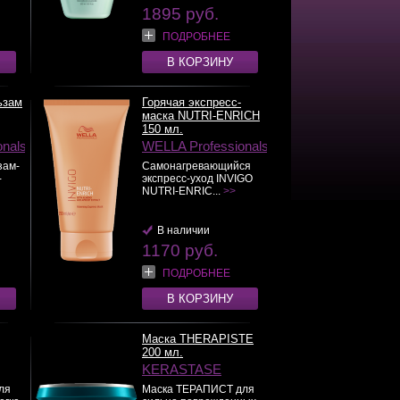
1895 руб.
ПОДРОБНЕЕ
В КОРЗИНУ
ьзам
Горячая экспресс-
маска NUTRI-ENRICH
150 мл.
onals
WELLA Professionals
зам-
Самонагревающийся
-
экспресс-уход INVIGO
NUTRI-ENRIC...
>>
В наличии
1170 руб.
ПОДРОБНЕЕ
В КОРЗИНУ
Маска THERAPISTE
200 мл.
KERASTASE
ля
Маска ТЕРАПИСТ для