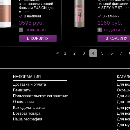
восстанавливающий
сильной фиксации
бальзам FUSION для
MISTIFY ME ST...
>>
м...
>>
В наличии
В наличии
3595 руб.
1160 руб.
ПОДРОБНЕЕ
ПОДРОБНЕЕ
В КОРЗИНУ
В КОРЗИНУ
«
1
2
3
4
5
6
7
ИНФОРМАЦИЯ
КАТАЛ
Доставка и оплата
Для во
Реквизиты
Окраши
Пользовательское соглашение
Для ли
О компании
Для те
Как сделать заказ
Для ру
Возврат товара
Для но
Наша география
Для но
Для му