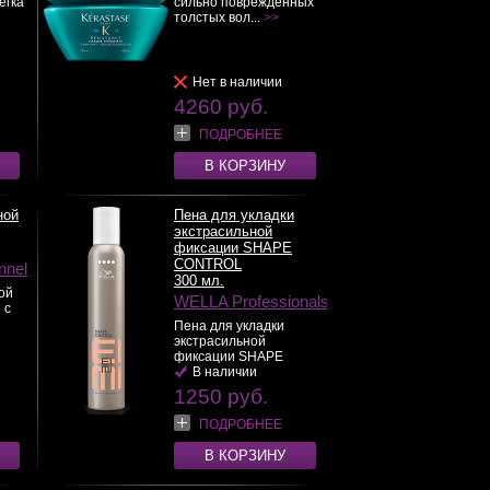
егка
сильно поврежденных
толстых вол...
>>
Нет в наличии
4260 руб.
ПОДРОБНЕЕ
В КОРЗИНУ
ной
Пена для укладки
экстрасильной
фиксации SHAPE
CONTROL
nnel
300 мл.
ой
WELLA Professionals
 с
Пена для укладки
экстрасильной
фиксации SHAPE
CONT...
В наличии
>>
1250 руб.
ПОДРОБНЕЕ
В КОРЗИНУ