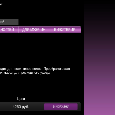
ет
ЛЕЙ
 НОГТЕЙ
ДЛЯ МУЖЧИН
БИЖУТЕРИЯ
Эмульсии
ды
дит для всех типов волос. Преображающая
ых масел для роскошного ухода.
дства
инг
Цена
4260 руб.
В КОРЗИНУ