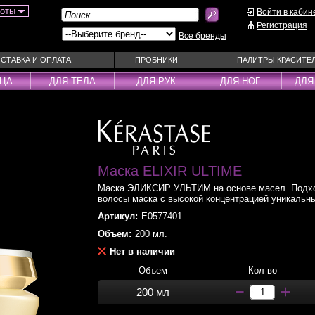
боты
Войти в кабин
Регистрация
Все бренды
СТАВКА И ОПЛАТА
ПРОБНИКИ
ПАЛИТРЫ КРАСИТЕ
ИЦА
ДЛЯ ТЕЛА
ДЛЯ РУК
ДЛЯ НОГ
ДЛЯ
ы
Муссы
Фиксаторы
Пудра
Наборы
Эмульсии
Смываемые ухо
Несмываемые уходы
Спрей
Маска ELIXIR ULTIME
Оттеночные уходы
Стайлеры
Маска ЭЛИКСИР УЛЬТИМ на основе масел. Подхо
ры
Парфюм
Сыворотки
волосы маска с высокой концентрацией уникальн
уходы
Паста
Тонирующие сре
Артикул:
E0577401
 шампуни
Пена
Укладка / Стайл
Объем:
200 мл.
средства
Пилинг
Эликсиры
Нет в наличии
Объем
Кол-во
200 мл