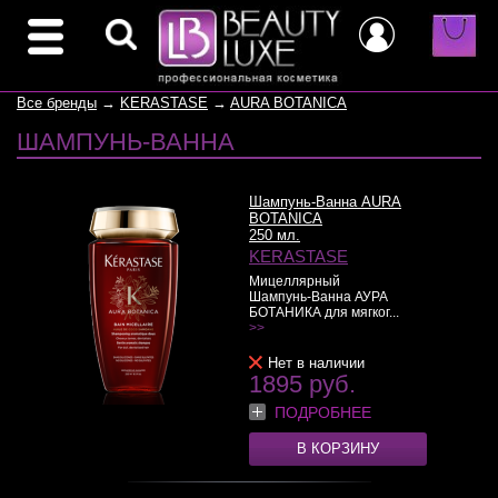
Все бренды
→
KERASTASE
→
AURA BOTANICA
ШАМПУНЬ-ВАННА
Шампунь-Ванна AURA
BOTANICA
250 мл.
KERASTASE
Мицеллярный
Шампунь-Ванна АУРА
БОТАНИКА для мягког...
>>
Нет в наличии
1895 руб.
ПОДРОБНЕЕ
В КОРЗИНУ