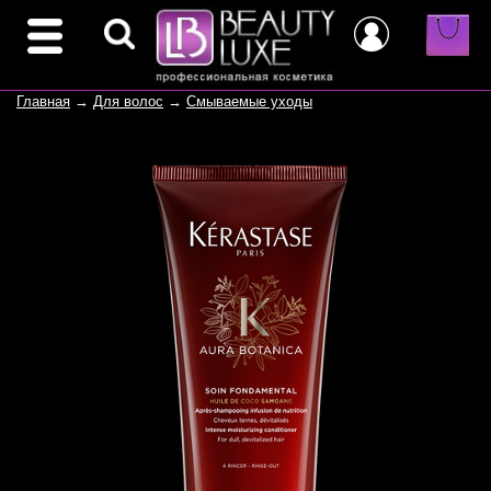
Главная
→
Для волос
→
Смываемые уходы