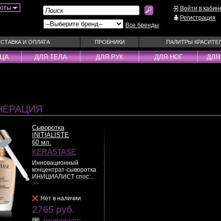
боты
Войти в кабин
Регистрация
Все бренды
СТАВКА И ОПЛАТА
ПРОБНИКИ
ПАЛИТРЫ КРАСИТЕ
ИЦА
ДЛЯ ТЕЛА
ДЛЯ РУК
ДЛЯ НОГ
ДЛЯ
ы
Муссы
Фиксаторы
Пудра
Наборы
Эмульсии
Смываемые ухо
НЕРАЦИЯ
Несмываемые уходы
Спрей
Оттеночные уходы
Стайлеры
Сыворотка
INITIALISTE
ры
Парфюм
Сыворотки
60 мл.
уходы
Паста
Тонирующие сре
KERASTASE
 шампуни
Пена
Укладка / Стайл
Инновационный
концентрат-сыворотка
средства
Пилинг
Эликсиры
ИНИЦИАЛИСТ спос...
>>
Нет в наличии
2765 руб.