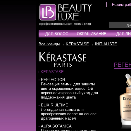
Режим ра
ДО
ДЛЯ ВОЛОС
ОКРАШИВАНИЕ
ДЛЯ Л
Все бренды
→
KERASTASE
→
INITIALISTE
Для волос
Окрашивание
Для лица
Для тела
Для рук
Для ног
Для ногтей
Для мужчин
Бижутерия
Шампуни
Краска для волос
Лаки для ногтей
Шампуни
Ожерелья
Кондиционер
Паста
Аксесуары
Оксиденты
Ампулы
Браслеты
Концентраты
Порошки
РЕГЕ
Ампулы
Проявители
Маски
Серьги
Крем
Пудра
KERASTASE
Бальзамы
Гели
Несмываемые уходы
Кольца
Лаки
Салфетки
REFLECTION
Бустеры
Крема
Стайлинг / Укладка
Наборы
Лосьоны
Стабилизато
Реновация гаммы для защиты
цвета окрашенных волос. 1-й
Воски
Лосьоны
Тонирующие средства
Маски
Технические 
персонализированный уход для
Гели
Масло
Масла
Технические
поддержания цвета
Гоммаж
Окислители
Молочко
Тонирующие 
ELIXIR ULTIME
Легендарная гамма для
преображения волос на основе
драгоценных масел
AURA BOTANICA
Первая натуральная гамма для