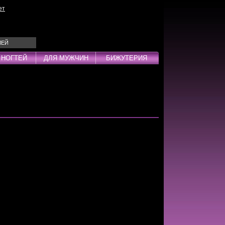
ет
ЛЕЙ
 НОГТЕЙ
ДЛЯ МУЖЧИН
БИЖУТЕРИЯ
Эмульсии
ды
дства
инг