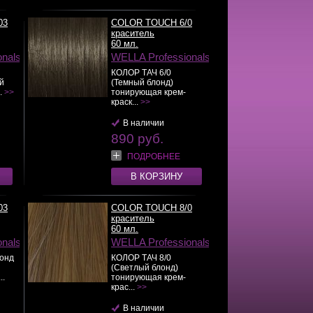
03
COLOR TOUCH 6/0
краситель
60 мл.
onals
WELLA Professionals
КОЛОР ТАЧ 6/0
й
(Темный блонд)
.
>>
тонирующая крем-
краск...
>>
В наличии
890 руб.
ПОДРОБНЕЕ
В КОРЗИНУ
03
COLOR TOUCH 8/0
краситель
60 мл.
onals
WELLA Professionals
лонд
КОЛОР ТАЧ 8/0
(Светлый блонд)
..
тонирующая крем-
крас...
>>
В наличии