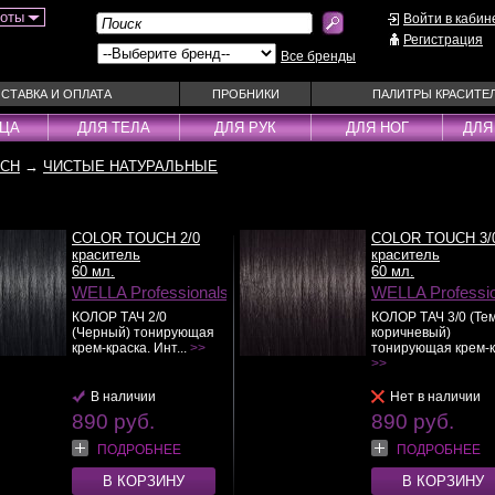
боты
Войти в кабин
Регистрация
Все бренды
СТАВКА И ОПЛАТА
ПРОБНИКИ
ПАЛИТРЫ КРАСИТЕ
ИЦА
ДЛЯ ТЕЛА
ДЛЯ РУК
ДЛЯ НОГ
ДЛЯ
UCH
→
ЧИСТЫЕ НАТУРАЛЬНЫЕ
ы
Муссы
Фиксаторы
Пудра
Наборы
Эмульсии
Смываемые ухо
COLOR TOUCH 2/0
COLOR TOUCH 3/
Несмываемые уходы
Спрей
краситель
краситель
60 мл.
60 мл.
Оттеночные уходы
Стайлеры
WELLA Professionals
WELLA Professi
ры
Парфюм
Сыворотки
КОЛОР ТАЧ 2/0
КОЛОР ТАЧ 3/0 (Те
(Черный) тонирующая
коричневый)
уходы
Паста
Тонирующие сре
крем-краска. Инт...
>>
тонирующая крем-к.
 шампуни
Пена
>>
Укладка / Стайл
средства
Пилинг
Эликсиры
В наличии
Нет в наличии
890 руб.
890 руб.
ПОДРОБНЕЕ
ПОДРОБНЕЕ
В КОРЗИНУ
В КОРЗИНУ