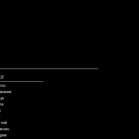
ОГ
лос
вание
ца
ла
к
г
гтей
жчин
рия