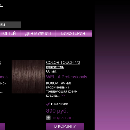
ет
ЛЕЙ
 НОГТЕЙ
ДЛЯ МУЖЧИН
БИЖУТЕРИЯ
Эмульсии
ды
0
COLOR TOUCH 4/0
краситель
60 мл.
onals
WELLA Professionals
мно-
КОЛОР ТАЧ 4/0
(Коричневый)
дства
..
тонирующая крем-
инг
краска....
>>
В наличии
890 руб.
ПОДРОБНЕЕ
В КОРЗИНУ