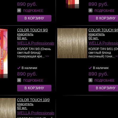
890 руб.
890 руб.
ПОДРОБНЕЕ
ПОДРОБНЕЕ
В КОРЗИНУ
В КОРЗИНУ
COLOR TOUCH 9/0
COLOR TOUCH 9/
краситель
краситель
60 мл.
60 мл.
WELLA Professionals
WELLA Professi
КОЛОР ТАЧ 9/0 (Очень
КОЛОР ТАЧ 9/01 (О
светлый блонд)
светлый блонд
тонирующая кре...
>>
песочный) тони...
>
В наличии
В наличии
890 руб.
890 руб.
ПОДРОБНЕЕ
ПОДРОБНЕЕ
В КОРЗИНУ
В КОРЗИНУ
COLOR TOUCH 10/0
краситель
60 мл.
WELLA Professionals