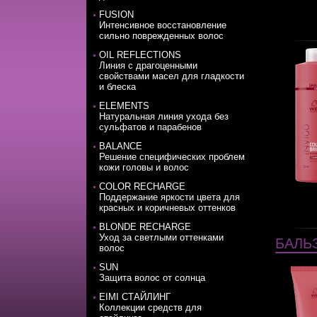
FUSION
Интенсивное восстановление
сильно поврежденных волос
OIL REFLECTIONS
Линия с драгоценными
свойствами масел для гладкости
и блеска
ELEMENTS
Натуральная линия ухода без
сульфатов и парабенов
BALANCE
Решение специфических проблем
кожи головы и волос
COLOR RECHARGE
Поддержание яркости цвета для
красных и коричневых оттенков
BLONDE RECHARGE
Уход за светлыми оттенками
БАЛЬ
волос
SUN
Защита волос от солнца
EIMI СТАЙЛИНГ
Коллекции средств для