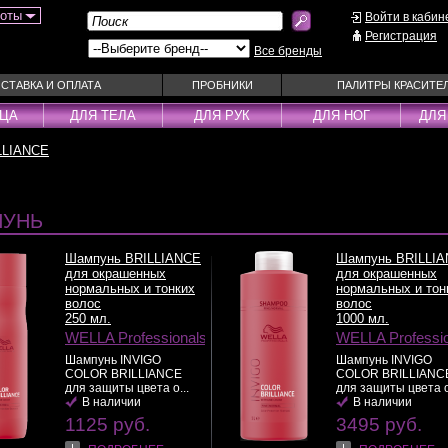
боты
Войти в кабин
Регистрация
Все бренды
СТАВКА И ОПЛАТА
ПРОБНИКИ
ПАЛИТРЫ КРАСИТЕ
ИЦА
ДЛЯ ТЕЛА
ДЛЯ РУК
ДЛЯ НОГ
ДЛЯ
LLIANCE
ы
Муссы
Фиксаторы
Пудра
Наборы
Эмульсии
Смываемые ухо
УНЬ
Несмываемые уходы
Спрей
Оттеночные уходы
Стайлеры
Шампунь BRILLIANCE
Шампунь BRILLI
для окрашенных
для окрашенных
ры
Парфюм
Сыворотки
нормальных и тонких
нормальных и тон
волос
волос
уходы
Паста
Тонирующие сре
250 мл.
1000 мл.
 шампуни
Пена
Укладка / Стайл
WELLA Professionals
WELLA Professi
средства
Пилинг
Эликсиры
Шампунь INVIGO
Шампунь INVIGO
COLOR BRILLIANCE
COLOR BRILLIANC
для защиты цвета о...
для защиты цвета о
>>
В наличии
>>
В наличии
1125 руб.
3495 руб.