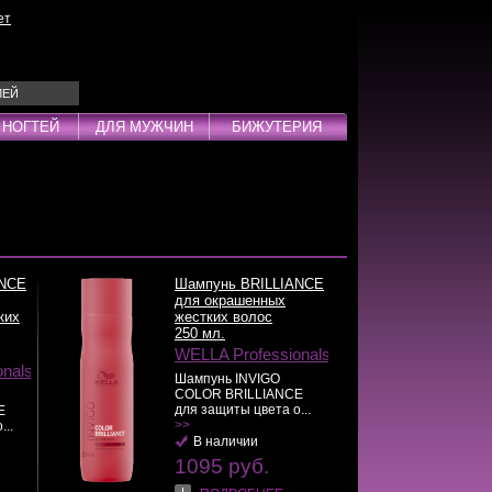
ет
ЛЕЙ
 НОГТЕЙ
ДЛЯ МУЖЧИН
БИЖУТЕРИЯ
Эмульсии
ды
ANCE
Шампунь BRILLIANCE
для окрашенных
ких
жестких волос
250 мл.
дства
WELLA Professionals
инг
onals
Шампунь INVIGO
COLOR BRILLIANCE
для защиты цвета о...
E
>>
...
В наличии
1095 руб.