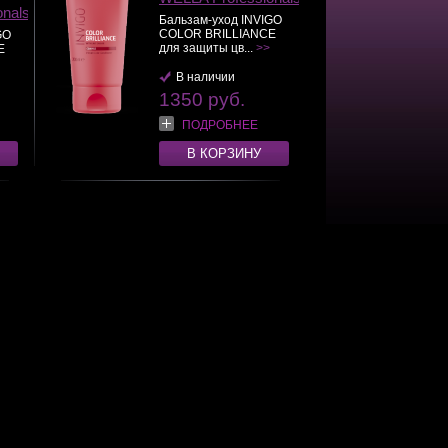
onals
Бальзам-уход INVIGO
COLOR BRILLIANCE
GO
для защиты цв...
>>
E
В наличии
1350 руб.
ПОДРОБНЕЕ
В КОРЗИНУ