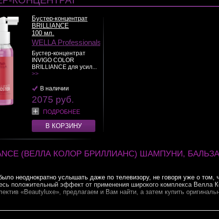
ЕР-КОНЦЕНТРАТ
Бустер-концентрат
BRILLIANCE
100 мл.
WELLA Professionals
Бустер-концентрат
INVIGO COLOR
BRILLIANCE для усил...
>>
В наличии
2075 руб.
ПОДРОБНЕЕ
В КОРЗИНУ
IANCE (ВЕЛЛА КОЛОР БРИЛЛИАНС) ШАМПУНИ, БАЛЬЗ
но было неоднократно услышать даже по телевизору, не говоря уже о том,
 весь положительный эффект от применения широкого комплекса Велла К
ектив «Beautyluxe», предлагаем и Вам найти, а затем купить оригиналь
ктивная защита, красота и уход для ваших