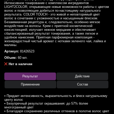
Интенсивное тонирование с комплексом ингредиентов
LIGHT2COLOR, открывающее новые возможности работы с цветом
волос и позволяющее добиться по-настоящему натурального
результата. COLOR TOUCH - это живой и неповторимый цвет
волос в сочетании с ухоженностью и насыщенным блеском.
Безаммиачная рецептура и, следовательно, особенно мягкое
воздействие на волосы. Крем с приятной косметической
консистенцией; излучает нежное мерцание и обеспечивает
сбалансированный результат тонирования, а также легкое и
удобное нанесение. Приятная парфюмерная композиция -
жизнерадостный чистый аромат с нотками зеленого чая, лайма и
малины.
Артикул:
81426523
Объем:
60 мл.
Нет в наличии
Результат
Действие
Применение
Состав
• Придает интенсивность, выразительность и блеск натуральному
цвету волос
• Безупречный результат окрашивания: до 57% более
многогранный цвет
• Благодаря сохранению различных оттенков в полотне волос цвет