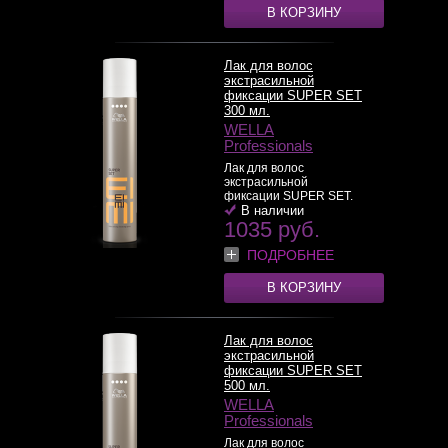
В КОРЗИНУ
Лак для волос
экстрасильной
фиксации SUPER SET
300 мл.
WELLA
Professionals
Лак для волос
экстрасильной
фиксации SUPER SET.
По...
В наличии
>>
1035 руб.
ПОДРОБНЕЕ
В КОРЗИНУ
Лак для волос
экстрасильной
фиксации SUPER SET
500 мл.
WELLA
Professionals
Лак для волос