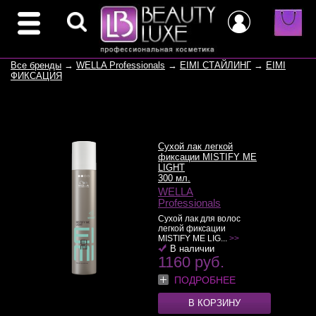
Все бренды
→
WELLA Professionals
→
EIMI СТАЙЛИНГ
→
EIMI
ФИКСАЦИЯ
Сухой лак легкой
фиксации MISTIFY ME
LIGHT
300 мл.
WELLA
Professionals
Сухой лак для волос
легкой фиксации
MISTIFY ME LIG...
>>
В наличии
1160 руб.
ПОДРОБНЕЕ
В КОРЗИНУ