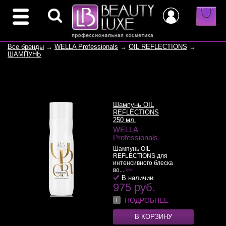
Все бренды
→
WELLA Professionals
→
OIL REFLECTIONS
→
ШАМПУНЬ
Шампунь OIL
REFLECTIONS
250 мл.
WELLA
Professionals
Шампунь OIL
REFLECTIONS для
интенсивного блеска
во...
>>
В наличии
975 руб.
ПОДРОБНЕЕ
В КОРЗИНУ