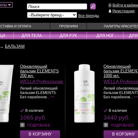
боты
Войти в кабин
Регистрация
Все бренды
СТАВКА И ОПЛАТА
ПРОБНИКИ
ПАЛИТРЫ КРАСИТЕ
ИЦА
ДЛЯ ТЕЛА
ДЛЯ РУК
ДЛЯ НОГ
ДЛЯ
→
БАЛЬЗАМ
ы
Муссы
Фиксаторы
Пудра
Наборы
Эмульсии
Смываемые ухо
Обновляющий
Обновляющий
Несмываемые уходы
Спрей
бальзам ELEMENTS
бальзам ELEMEN
200 мл.
1000 мл.
Оттеночные уходы
Стайлеры
WELLA Professionals
WELLA Professi
ры
Парфюм
Сыворотки
Легкий обновляющий
Легкий обновляющ
бальзам ELEMENTS.
бальзам ELEMENTS
уходы
Паста
Тонирующие сре
Без парабенов...
>>
Без парабенов...
>>
 шампуни
Пена
Укладка / Стайл
средства
Пилинг
Эликсиры
В наличии
В наличии
1065 руб.
3440 руб.
ПОДРОБНЕЕ
ПОДРОБНЕЕ
В КОРЗИНУ
В КОРЗИНУ