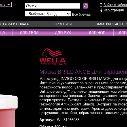
боты
Войти в кабин
Регистрация
Все бренды
СТАВКА И ОПЛАТА
ПРОБНИКИ
ПАЛИТРЫ КРАСИТЕ
ИЦА
ДЛЯ ТЕЛА
ДЛЯ РУК
ДЛЯ НОГ
ДЛЯ
ы
Муссы
Фиксаторы
Пудра
Наборы
Эмульсии
Смываемые ухо
Несмываемые уходы
Спрей
Маска BRILLIANCE для окрашен
Оттеночные уходы
Стайлеры
Маска-уход INVIGO COLOR BRILLIANCE для защит
ры
Парфюм
Сыворотки
Интенсивно ухаживает за окрашенными волосами,
уходы
Паста
Тонирующие сре
поверхность волос, увлажняет и предотвращает 
Brilliance-Бленд™ является мощнейшим коктейлем
 шампуни
Пена
Укладка / Стайл
за окрашенными волосами. Запечатывающие медь
потери яркости. Гистидин и витамин Е защищают 
средства
Пилинг
Эликсиры
[технология Anti-Oxidant Shield]. Экстракт лайм
антиоксидантным действием. Аромат древесно-ци
цитрусового коктейля, обрамленного теплыми др
Артикул:
WL-81266983
Объем:
500 мл.