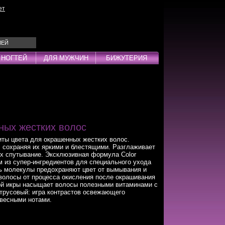
ет
ЛЕЙ
 НОГТЕЙ
ДЛЯ МУЖЧИН
БИЖУТЕРИЯ
Эмульсии
ды
ных жестких волос
ы цвета для окрашенных жестких волос.
 сохраняя их яркими и блестящими. Разглаживает
дства
их спутывание. Эксклюзивная формула Color
 из супер-ингредиентов для специального ухода
инг
 молекулы предохраняют цвет от вымывания и
волосы от процесса окисления после окрашивания
овой икры насыщает волосы полезными витаминами с
трусовый: игра контрастов освежающего
евесными нотами.