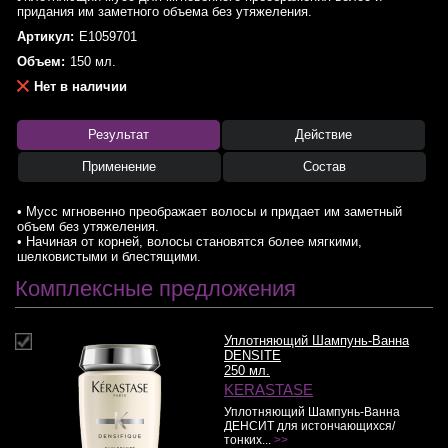
придания им заметного объема без утяжеления.
Артикул:
E1059701
Объем:
150 мл.
Нет в наличии
Результат
Действие
Применение
Состав
• Мусс мгновенно преображает волосы и придает им заметный
объем без утяжеления.
• Начиная от корней, волосы становятся более мягкими,
шелковистыми и блестящими.
Комплексные предложения
Уплотняющий Шампунь-Ванна
DENSITE
250 мл.
KERASTASE
Уплотняющий Шампунь-Ванна
ДЕНСИТ для истончающихся/
тонких...
>>