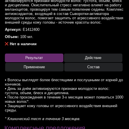
активизируются признаки молодости волос: густота, объем, блеск
и дисциплина. Окислительный стресс негативно влияет на работу
меланоцитов, провоцируя тем самым появление седины. Комплекс
антиоксидантов, входящий в состав Сыворотки-активатора
молодости волос, помогает защитить от агрессивного воздействия
внешней среды кожу головы - источник красоты волос.
Артикул:
E1412400
Объем:
100 мл.
Нет в наличии
Результат
Действие
Применение
Состав
• Волосы выглядят более блестящими и послушными от корней до
кончиков.
• День за днём активизируются признаки молодости волос:
густота, объем, блеск и дисциплина.
• После прохождения в течение 3-х месяцев может появиться 1000
новых волос*.
• Защищает кожу головы от агрессивного воздействия внешней
среды.
* Клинический тест в течение 3 месяцев.
Комплексные предложения