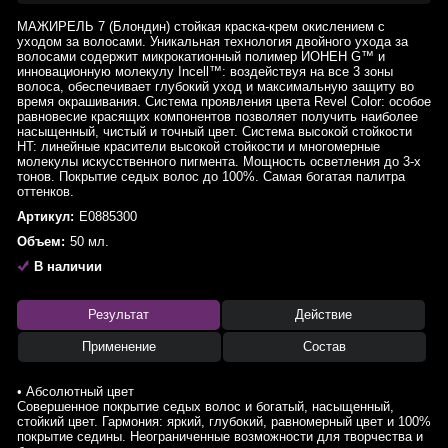
МАЖИРЕЛЬ 7 (Блондин) стойкая краска-крем окислением с
уходом за волосами. Уникальная технология двойного ухода за
волосами содержит микрокатионный полимер ИОНЕН G™ и
инновационную молекулу Incell™: воздействуя на все 3 зоны
волоса, обеспечивает глубокий уход и максимальную защиту во
время окрашивания. Система проявления цвета Revel Color: особое
равновесие красящих компонентов позволяет получить наиболее
насыщенный, чистый и точный цвет. Система высокой стойкости
HT: линейные красители высокой стойкости и многомерные
молекулы искусственного пигмента. Мощность осветления до 3-х
тонов. Покрытие седых волос до 100%. Самая богатая палитра
оттенков.
Артикул:
E0885300
Объем:
50 мл.
В наличии
Результат
Действие
Применение
Состав
• Абсолютный цвет
Совершенное покрытие седых волос и богатый, насыщенный,
стойкий цвет. Гармония: яркий, глубокий, равномерный цвет и 100%
покрытие седины. Неограниченные возможности для творчества и