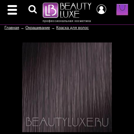
Главная
→
Окрашивание
→
Краска для волос