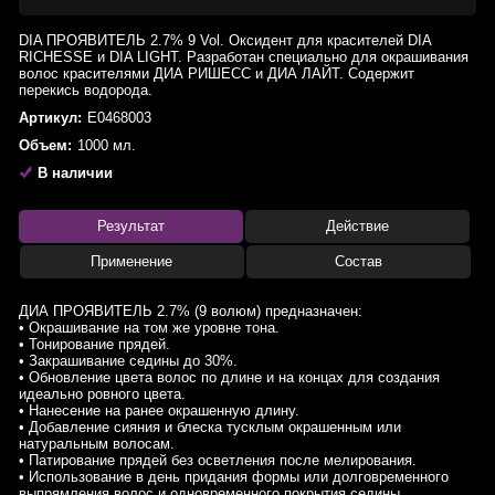
DIA ПРОЯВИТЕЛЬ 2.7% 9 Vol. Оксидент для красителей DIA
RICHESSE и DIA LIGHT. Разработан специально для окрашивания
волос красителями ДИА РИШЕСС и ДИА ЛАЙТ. Содержит
перекись водорода.
Артикул:
E0468003
Объем:
1000 мл.
В наличии
Результат
Действие
Применение
Состав
ДИА ПРОЯВИТЕЛЬ 2.7% (9 волюм) предназначен:
• Окрашивание на том же уровне тона.
• Тонирование прядей.
• Закрашивание седины до 30%.
• Обновление цвета волос по длине и на концах для создания
идеально ровного цвета.
• Нанесение на ранее окрашенную длину.
• Добавление сияния и блеска тусклым окрашенным или
натуральным волосам.
• Патирование прядей без осветления после мелирования.
• Использование в день придания формы или долговременного
выпрямления волос и одновременного покрытия седины.