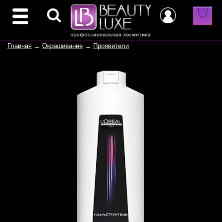
Главная
→
Окрашивание
→
Проявители