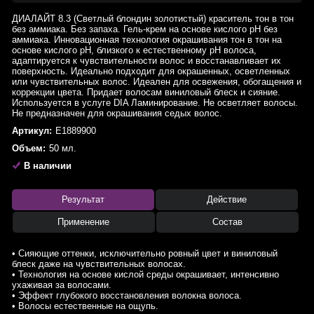
ДИАЛАЙТ 8.3 (Светлый блондин золотистый) краситель тон в тон
без аммиака. Без запаха. Гель-крем на основе кислого pH без
аммиака. Инновационная технология окрашивания тон в тон на
основе кислого pH, близкого к естественному pH волоса,
адаптируется к чувствительности волос и восстанавливает их
поверхность. Идеально подходит для окрашенных, осветленных
или чувствительных волос. Идеален для освежения, обогащения и
коррекции цвета. Придает волосам виниловый блеск и сияние.
Используется в услуге DIA Ламинирование. Не осветляет волосы.
Не предназначен для окрашивания седых волос.
Артикул:
E1889900
Объем:
50 мл.
В наличии
Результат
Действие
Применение
Состав
• Сияющие оттенки, исключительно ровный цвет и виниловый
блеск даже на чувствительных волосах.
• Технология на основе кислой среды окрашивает, интенсивно
ухаживая за волосами.
• Эффект глубокого восстановления волокна волоса.
• Волосы естественные на ощупь.