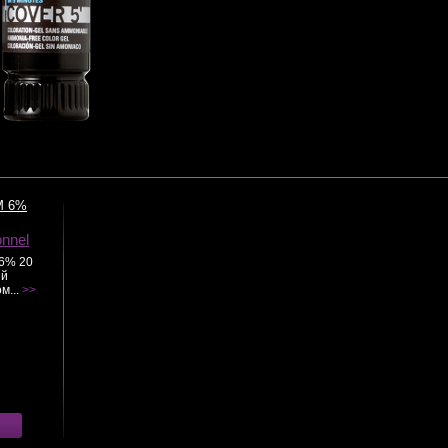
М 6%
onnel
6% 20
ый
м...
>>