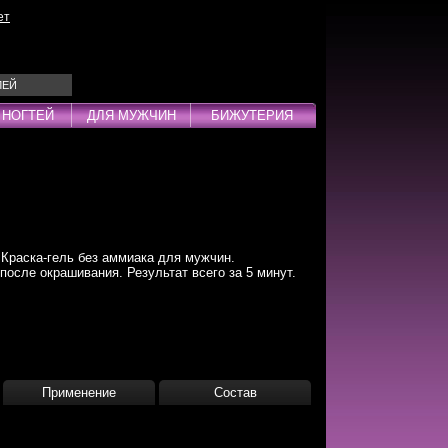
ет
ЛЕЙ
 НОГТЕЙ
ДЛЯ МУЖЧИН
БИЖУТЕРИЯ
Эмульсии
ды
Краска-гель без аммиака для мужчин.
осле окрашивания. Результат всего за 5 минут.
дства
инг
Применение
Состав