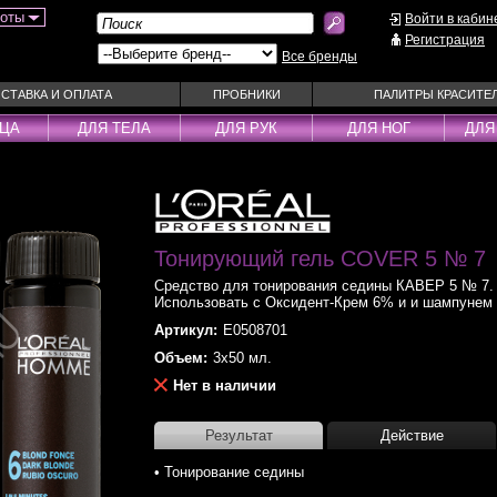
боты
Войти в кабин
Регистрация
Все бренды
СТАВКА И ОПЛАТА
ПРОБНИКИ
ПАЛИТРЫ КРАСИТЕ
ИЦА
ДЛЯ ТЕЛА
ДЛЯ РУК
ДЛЯ НОГ
ДЛЯ
ы
Муссы
Фиксаторы
Пудра
Наборы
Эмульсии
Смываемые ухо
Несмываемые уходы
Тонирующий гель COVER 5 № 7
Спрей
Оттеночные уходы
Стайлеры
Средство для тонирования седины КАВЕР 5 № 7. 
Использовать с Оксидент-Крем 6% и и шампунем п
ры
Парфюм
Сыворотки
Артикул:
E0508701
уходы
Паста
Тонирующие сре
Объем:
3x50 мл.
 шампуни
Пена
Укладка / Стайл
Нет в наличии
средства
Пилинг
Эликсиры
Результат
Действие
• Тонирование седины