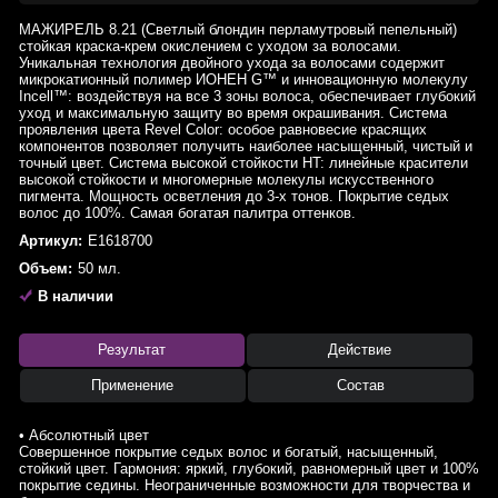
МАЖИРЕЛЬ 8.21 (Светлый блондин перламутровый пепельный)
стойкая краска-крем окислением с уходом за волосами.
Уникальная технология двойного ухода за волосами содержит
микрокатионный полимер ИОНЕН G™ и инновационную молекулу
Incell™: воздействуя на все 3 зоны волоса, обеспечивает глубокий
уход и максимальную защиту во время окрашивания. Система
проявления цвета Revel Color: особое равновесие красящих
компонентов позволяет получить наиболее насыщенный, чистый и
точный цвет. Система высокой стойкости HT: линейные красители
высокой стойкости и многомерные молекулы искусственного
пигмента. Мощность осветления до 3-х тонов. Покрытие седых
волос до 100%. Самая богатая палитра оттенков.
Артикул:
E1618700
Объем:
50 мл.
В наличии
Результат
Действие
Применение
Состав
• Абсолютный цвет
Совершенное покрытие седых волос и богатый, насыщенный,
стойкий цвет. Гармония: яркий, глубокий, равномерный цвет и 100%
покрытие седины. Неограниченные возможности для творчества и