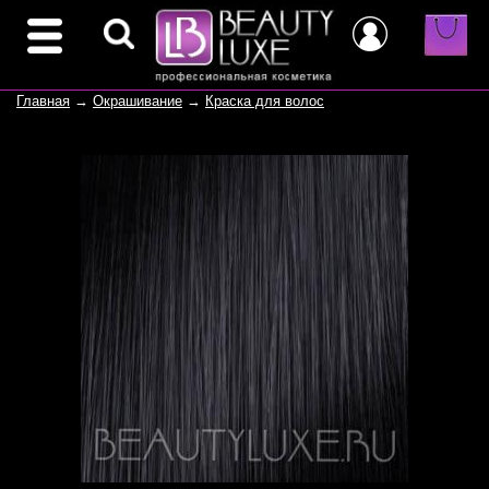
Главная
→
Окрашивание
→
Краска для волос