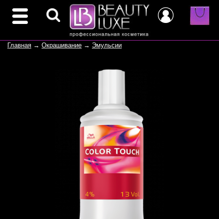
Главная
→
Окрашивание
→
Эмульсии