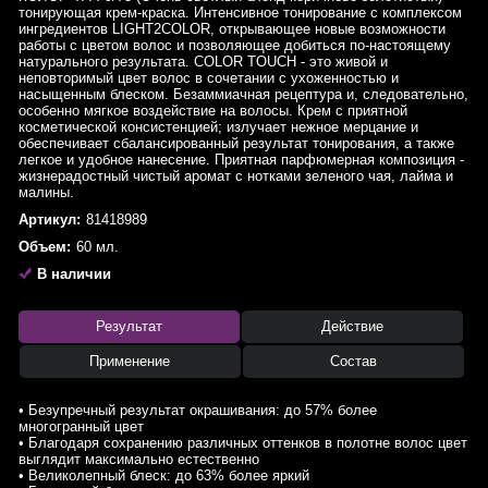
тонирующая крем-краска. Интенсивное тонирование с комплексом
ингредиентов LIGHT2COLOR, открывающее новые возможности
работы с цветом волос и позволяющее добиться по-настоящему
натурального результата. COLOR TOUCH - это живой и
неповторимый цвет волос в сочетании с ухоженностью и
насыщенным блеском. Безаммиачная рецептура и, следовательно,
особенно мягкое воздействие на волосы. Крем с приятной
косметической консистенцией; излучает нежное мерцание и
обеспечивает сбалансированный результат тонирования, а также
легкое и удобное нанесение. Приятная парфюмерная композиция -
жизнерадостный чистый аромат с нотками зеленого чая, лайма и
малины.
Артикул:
81418989
Объем:
60 мл.
В наличии
Результат
Действие
Применение
Состав
• Безупречный результат окрашивания: до 57% более
многогранный цвет
• Благодаря сохранению различных оттенков в полотне волос цвет
выглядит максимально естественно
• Великолепный блеск: до 63% более яркий