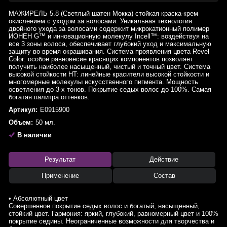
МАЖИРЕЛЬ 5.8 (Светлый шатен Мокка) стойкая краска-крем
окислением с уходом за волосами. Уникальная технология
двойного ухода за волосами содержит микрокатионный полимер
ИОНЕН G™ и инновационную молекулу Incell™: воздействуя на
все 3 зоны волоса, обеспечивает глубокий уход и максимальную
защиту во время окрашивания. Система проявления цвета Revel
Color: особое равновесие красящих компонентов позволяет
получить наиболее насыщенный, чистый и точный цвет. Система
высокой стойкости HT: линейные красители высокой стойкости и
многомерные молекулы искусственного пигмента. Мощность
осветления до 3-х тонов. Покрытие седых волос до 100%. Самая
богатая палитра оттенков.
Артикул:
E0915900
Объем:
50 мл.
В наличии
Результат
Действие
Применение
Состав
• Абсолютный цвет
Совершенное покрытие седых волос и богатый, насыщенный,
стойкий цвет. Гармония: яркий, глубокий, равномерный цвет и 100%
покрытие седины. Неограниченные возможности для творчества и