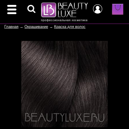
Главная
→
Окрашивание
→
Краска для волос