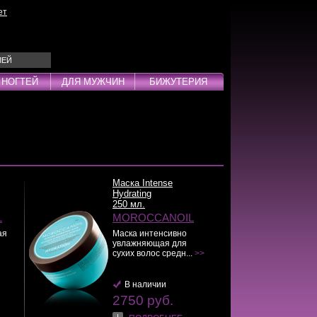
ет
ЛЕЙ
 НОГТЕЙ
ДЛЯ МУЖЧИН
БИЖУТЕРИЯ
Эмульсии
ды
Маска Intense
Hydrating
250 мл.
дства
L
MOROCCANOIL
инг
ая
Маска интенсивно
увлажняющая для
сухих волос средн...
>>
В наличии
2750 руб.