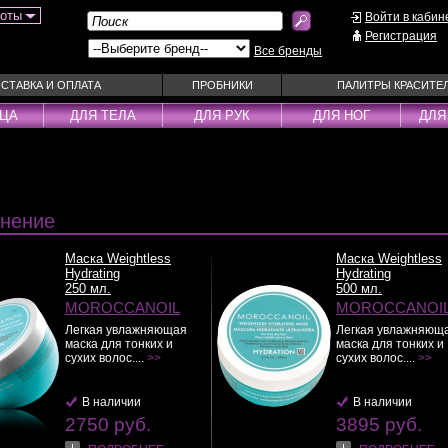
боты
Войти в кабин
Регистрация
Все бренды
СТАВКА И ОПЛАТА
ПРОБНИКИ
ПАЛИТРЫ КРАСИТЕ
ИЦА
ДЛЯ ТЕЛА
ДЛЯ РУК
ДЛЯ НОГ
ДЛЯ
ы
Муссы
Фиксаторы
Пудра
Наборы
Эмульсии
Смываемые ухо
нение
Несмываемые уходы
Спрей
Оттеночные уходы
Стайлеры
Маска Weightless
Маска Weightless
Hydrating
Hydrating
ры
Парфюм
Сыворотки
250 мл.
500 мл.
уходы
Паста
Тонирующие сре
MOROCCANOIL
MOROCCANOI
 шампуни
Пена
Укладка / Стайл
Легкая увлажняющая
Легкая увлажняющ
маска для тонких и
маска для тонких и
средства
Пилинг
Эликсиры
сухих волос....
>>
сухих волос....
>>
В наличии
В наличии
2750 руб.
3895 руб.