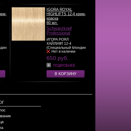
IGORA ROYAL
рем-
HIGHLIFTS 12-4 крем-
краска
60 мл.
Schwarzkopf
Professional
ИГОРА РОЯЛ
ХАЙЛИФТ 12-4
ндин
(Специальный блондин
Нет в наличии
бежев...
>>
650 руб.
ПОДРОБНЕЕ
В КОРЗИНУ
ОГ
лос
вание
ца
ла