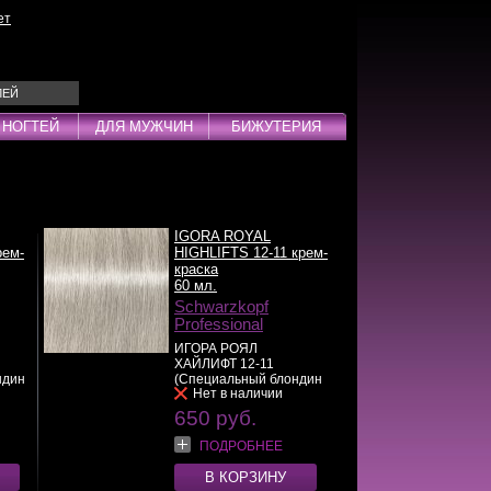
ет
ЛЕЙ
 НОГТЕЙ
ДЛЯ МУЖЧИН
БИЖУТЕРИЯ
Эмульсии
ды
IGORA ROYAL
рем-
HIGHLIFTS 12-11 крем-
краска
60 мл.
Schwarzkopf
Professional
дства
ИГОРА РОЯЛ
инг
ХАЙЛИФТ 12-11
ндин
(Специальный блондин
Нет в наличии
санд...
>>
650 руб.
ПОДРОБНЕЕ
В КОРЗИНУ