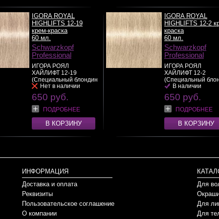
IGORA ROYAL
IGORA ROYAL
HIGHLIFTS 12-19
HIGHLIFTS 12-2 к
крем-краска
краска
60 мл.
60 мл.
Schwarzkopf
Schwarzkopf
Professional
Professional
ИГОРА РОЯЛ
ИГОРА РОЯЛ
ХАЙЛИФТ 12-19
ХАЙЛИФТ 12-2
(Специальный блондин
(Специальный бло
Нет в наличии
В наличии
санд...
>>
пепел...
>>
650 руб.
650 руб.
ПОДРОБНЕЕ
ПОДРОБНЕЕ
В КОРЗИНУ
В КОРЗИНУ
ИНФОРМАЦИЯ
КАТАЛ
Доставка и оплата
Для во
Реквизиты
Окраши
Пользовательское соглашение
Для ли
О компании
Для те