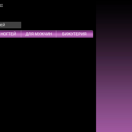
ет
ЛЕЙ
 НОГТЕЙ
ДЛЯ МУЖЧИН
БИЖУТЕРИЯ
Эмульсии
ды
дства
инг