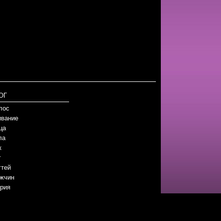
ОГ
лос
вание
ца
ла
к
г
гтей
жчин
рия