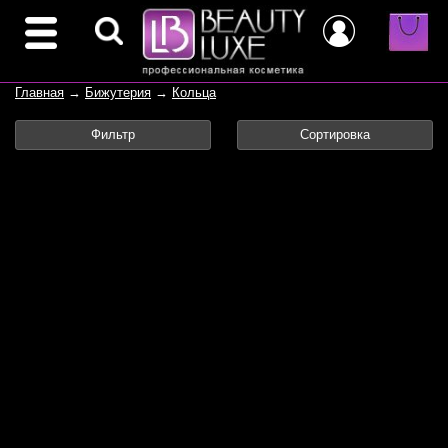
Главная
→
Бижутерия
→
Кольца
Фильтр
Сортировка