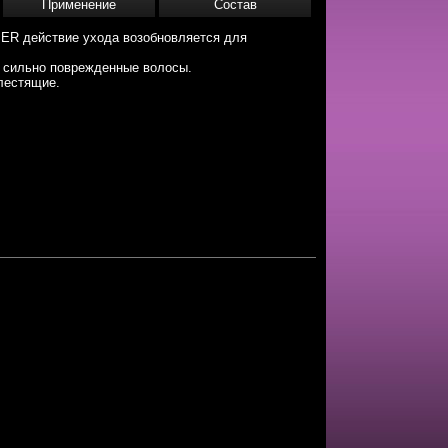
Применение
Состав
ER действие ухода возобновляется для
т сильно поврежденные волосы.
лестящие.