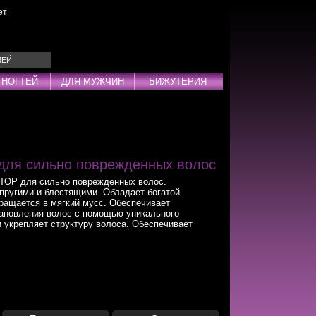
ет
ЛЕЙ
 НОГТЕЙ
ДЛЯ МУЖЧИН
БИЖУТЕРИЯ
Эмульсии
ды
ля сильно поврежденных волос
ОР для сильно поврежденных волос.
пругими и блестящими. Обладает богатой
вращается в мягкий мусс. Обеспечивает
ановления волос с помощью уникального
дства
 укрепляет структуру волоса. Обеспечивает
инг