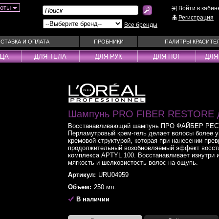
боты
Войти в кабин
Регистрация
Все бренды
СТАВКА И ОПЛАТА
ПРОБНИКИ
ПАЛИТРЫ КРАСИТЕ
ИЦА
ДЛЯ ТЕЛА
ДЛЯ РУК
ДЛЯ НОГ
ДЛЯ
ы
Муссы
Фиксаторы
Пудра
Наборы
Эмульсии
Смываемые ухо
Несмываемые уходы
Шампунь PRO FIBER RESTORE д
Спрей
Оттеночные уходы
Стайлеры
Восстанавливающий шампунь ПРО ФАЙБЕР РЕСТ
Перламутровый крем-гель делает волосы более у
ры
Парфюм
Сыворотки
кремовой структурой, которая при нанесении пре
продолжительный возобновляемый эффект восст
уходы
Паста
Тонирующие сре
комплекса APTYL 100. Восстанавливает изнутри и
 шампуни
Пена
Укладка / Стайл
мягкость и шелковистость волос на ощупь.
средства
Пилинг
Эликсиры
Артикул:
URU04959
Объем:
250 мл.
В наличии