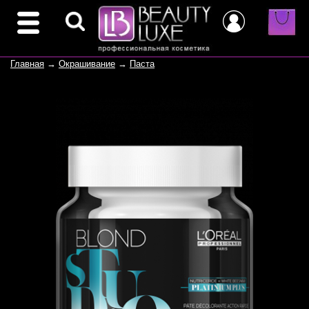
Главная
→
Окрашивание
→
Паста