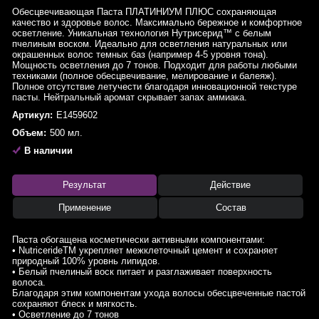
Обесцвечивающая Паста ПЛАТИНИУМ ПЛЮС сохраняющая
качество и здоровье волос. Максимально бережное и комфортное
осветление. Уникальная технология Нутрисерид™ с белым
пчелиным воском. Идеально для осветления натуральных или
окрашенных волос темных баз (например 4-5 уровня тона).
Мощность осветления до 7 тонов. Подходит для работы любыми
техниками (полное обесцвечивание, мелирование и балеяж).
Полное отсутствие летучести благодаря инновационной текстуре
пасты. Нейтральный аромат скрывает запах аммиака.
Артикул:
E1459602
Объем:
500 мл.
В наличии
Результат
Действие
Применение
Состав
Паста обогащена косметически активными компонентами:
• NutricerideTM укрепляет межклеточный цемент и сохраняет
природный 100% уровнь липидов.
• Белый пчелиный воск питает и разглаживает поверхность
волоса.
Благодаря этим компонентам ухода волосы обесцвеченные пастой
сохраняют блеск и мягкость.
• Осветление до 7 тонов