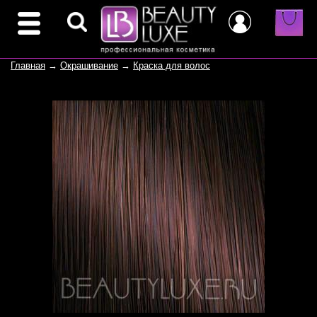
Главная
→
Окрашивание
→
Краска для волос