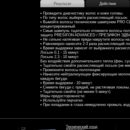
Результат
Действие
• Проведите диагностику волос и кожи головы.
• По типу волос выберите раскисляющий лосьон.
• Вымойте волосы техническим шампунем PRO
концентрированный.
• Смыв шампунь тщательно отожмите волосы поло
защиту PRESIFON ADVANCED / ПРЕЗИФОН ЭДВ
• Не сильно натягивая пряди накрутите волосы на
• Равномерно нанесите 2-3 раза раскисляющий ло
• Время выдержки зависит от выбранного раскис
Лосьон 0,1 - 15 минут
Лосьон 2,3 - 10 минут
Без воздействия дополнительного тепла (фен, су
• Тщательно смойте раскисляющий лосьон (не мен
• Промокните волосы полотенцем.
• Нанесите нейтрализующее фиксирующее моло
каждую бигуди.
• Время выдержки - 10 минут.
• Снимите бигуди с прядей, не растягивая локоны.
• Тщательно смойте (не менее 5 минут).
Меры предосторожности:
• Используйте перчатки.
• При попадании в глаза немедленно промыть вод
Технический уход