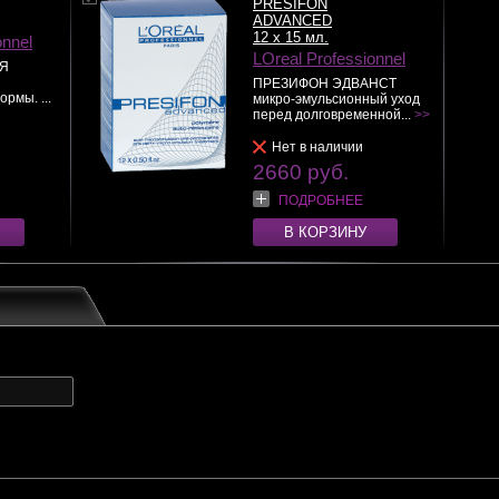
PRESIFON
ADVANCED
12 x 15 мл.
onnel
LOreal Professionnel
ИЯ
ПРЕЗИФОН ЭДВАНСТ
рмы. ...
микро-эмульсионный уход
перед долговременной...
>>
Нет в наличии
2660 руб.
ПОДРОБНЕЕ
В КОРЗИНУ