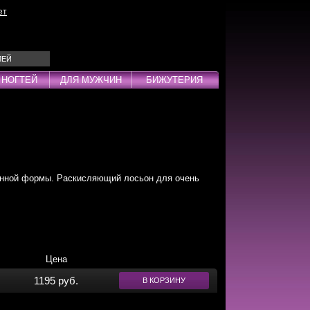
ет
ЛЕЙ
 НОГТЕЙ
ДЛЯ МУЖЧИН
БИЖУТЕРИЯ
Эмульсии
ды
нной формы. Раскисляющий лосьон для очень
дства
инг
Цена
1195 руб.
В КОРЗИНУ