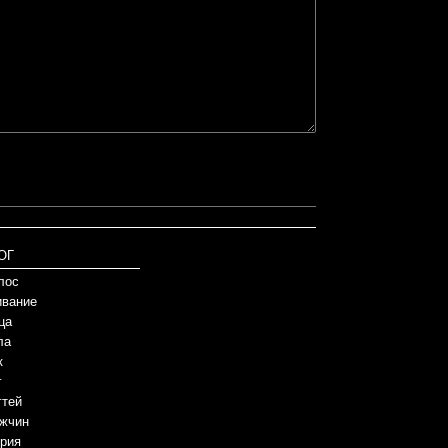
ОГ
лос
вание
ца
ла
к
г
гтей
жчин
рия