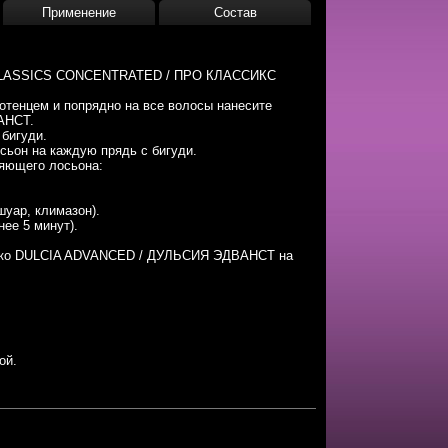
Применение
Состав
 CLASSICS CONCENTRATED / ПРО КЛАССИКС
тенцем и попрядно на все волосы нанесите
АНСТ.
 бигуди.
сьон на каждую прядь с бигуди.
ляющего лосьона:
шуар, климазон).
ее 5 минут).
чко DULCIA ADVANCED / ДУЛЬСИЯ ЭДВАНСТ на
ой.