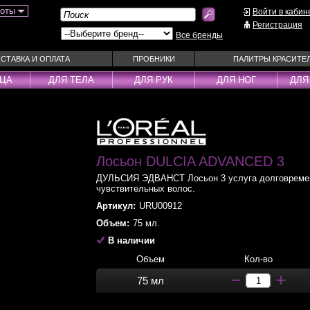
боты
Войти в кабин
Регистрация
Все бренды
СТАВКА И ОПЛАТА
ПРОБНИКИ
ПАЛИТРЫ КРАСИТЕ
ИЦА
ДЛЯ ТЕЛА
ДЛЯ РУК
ДЛЯ НОГ
ДЛЯ
ы
Муссы
Фиксаторы
Пудра
Наборы
Эмульсии
Смываемые ухо
Несмываемые уходы
Лосьон DULCIA ADVANCED 3
Спрей
Оттеночные уходы
Стайлеры
ДУЛЬСИЯ ЭДВАНСТ Лосьон 3 услуга долговреме
чувствительных волос.
ры
Парфюм
Сыворотки
Артикул:
URU00912
уходы
Паста
Тонирующие сре
Объем:
75 мл.
 шампуни
Пена
Укладка / Стайл
В наличии
средства
Пилинг
Эликсиры
Объем
Кол-во
75 мл