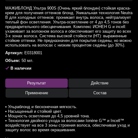
МАЖИБЛОНД Ультра 900S (Очень яркий блондин) стойкая краска-
крем для получения оттенков блонд. Уникальная технология Neutra
B для холодных оттенков: проникает внутрь волоса, нейтрализует
теплый фон осветления. Ультра-осветление от 4 до 4,5 тонов без
предварительного обесцвечивания. Комплекс ИОНЕН G и incell:
ухаживает за волокном волоса и обеспечивает его защиту во всех
3-х зонах волоса. Система высокой стойкости (HT): выраженные
стойкие оттенки. Не предназначен для покрытия седины, но можно
использовать на волосах с низким процентом седины (до 30%).
Артикул:
E0318001
Объем:
50 мл.
В наличии
Результат
Действие
Применение
Состав
• Ульраблонд и бесконечная мягкость.
• Насыщенный и стойкий цвет.
• Мощность осветления до 4,5 уровней тона.
• Технология двойного ухода за волосами Ionène G™ и Incell™
воздействует на все 3 зоны строения волоса, обеспечивая уход и
защиту волос во время окрашивания.