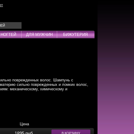
ет
ЛЕЙ
 НОГТЕЙ
ДЛЯ МУЖЧИН
БИЖУТЕРИЯ
Эмульсии
ды
ильно поврежденных волос. Шампунь с
 материю сильно поврежденных и ломких волос,
иям: механическому, химическому и
дства
инг
Цена
1895 руб.
В КОРЗИНУ