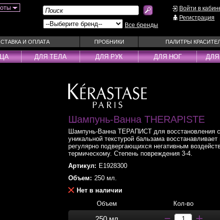
боты
Войти в кабин
Регистрация
Все бренды
СТАВКА И ОПЛАТА
ПРОБНИКИ
ПАЛИТРЫ КРАСИТЕ
ИЦА
ДЛЯ ТЕЛА
ДЛЯ РУК
ДЛЯ НОГ
ДЛЯ
ы
Муссы
Фиксаторы
Пудра
Наборы
Эмульсии
Смываемые ухо
Несмываемые уходы
Спрей
Шампунь-Ванна THERAPISTE
Оттеночные уходы
Стайлеры
Шампунь-Ванна ТЕРАПИСТ для восстановления с
ры
Парфюм
Сыворотки
уникальной текстурой бальзама восстанавливает
регулярно подвергающихся негативным воздейств
уходы
Паста
Тонирующие сре
термическому. Степень повреждения 3-4.
 шампуни
Пена
Укладка / Стайл
Артикул:
E1928300
средства
Пилинг
Эликсиры
Объем:
250 мл.
Нет в наличии
Объем
Кол-во
250 мл