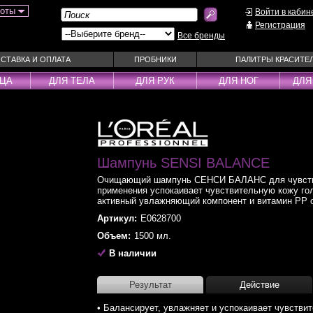
боты
Войти в кабин
Регистрация
Все бренды
СТАВКА И ОПЛАТА
ПРОБНИКИ
ПАЛИТРЫ КРАСИТЕ
ИЦА
ДЛЯ ТЕЛА
ДЛЯ РУК
ДЛЯ НОГ
ДЛЯ
ы
Муссы
Фиксаторы
Пудра
Наборы
Эмульсии
Смываемые ухо
Несмываемые уходы
Шампунь SENSI BALANCE
Спрей
Оттеночные уходы
Стайлеры
Очищающий шампунь СЕНСИ БАЛАНС для чувстви
применения успокаивает чувствительную кожу голо
ры
Парфюм
Сыворотки
активный увлажняющий компонент и витамин PP 
уходы
Паста
Тонирующие сре
Артикул:
E0628700
 шампуни
Пена
Укладка / Стайл
Объем:
1500 мл.
средства
Пилинг
Эликсиры
В наличии
Результат
Действие
• Балансирует, увлажняет и успокаивает чувств