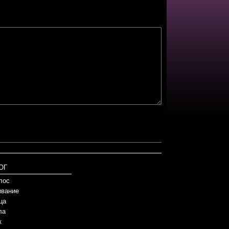
ОГ
лос
вание
ца
ла
к