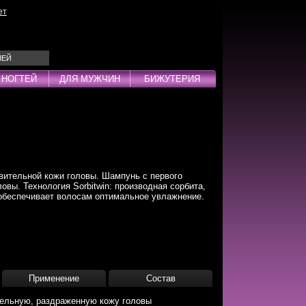
ет
ЛЕЙ
 НОГТЕЙ
ДЛЯ МУЖЧИН
БИЖУТЕРИЯ
Эмульсии
ды
тельной кожи головы. Шампунь с первого
вы. Технология Sorbitwin: производная сорбита,
обеспечивает волосам оптимальное увлажнение.
дства
инг
Применение
Состав
ительную, раздраженную кожу головы