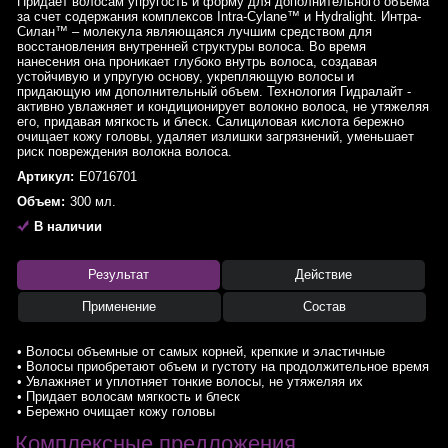
Придает волосам упругость и форму для дополнительного объема
за счет содержания комплексов Intra-Cylane™ и Hydralight. Интра-
Силан™ – молекула являющаяся лучшим средством для
восстановления внутренней структуры волоса. Во время
нанесения она проникает глубоко внутрь волоса, создавая
устойчивую и упругую основу, укрепляющую волосы и
придающую им дополнительный объем. Технология Гидралайт -
активно увлажняет и кондиционирует волокно волоса, не утяжеляя
его, придавая мягкость и блеск. Салициловая кислота бережно
очищает кожу головы, удаляет излишки загрязнений, уменьшает
риск повреждения волокна волоса.
Артикул:
E0716701
Объем:
300 мл.
В наличии
Результат
Действие
Применение
Состав
• Волосы объемные от самых корней, крепкие и эластичные
• Волосы приобретают объем и густоту на продолжительное время
• Увлажняет и уплотняет тонкие волосы, не утяжеляя их
• Придает волосам мягкость и блеск
• Бережно очищает кожу головы
Комплексные предложения