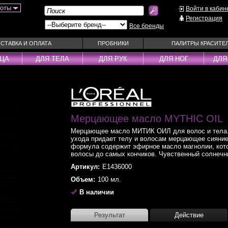
боты
Войти в кабин
Регистрация
Все бренды
СТАВКА И ОПЛАТА
ПРОБНИКИ
ПАЛИТРЫ КРАСИТЕ
ИЦА
ДЛЯ ТЕЛА
ДЛЯ РУК
ДЛЯ НОГ
ДЛЯ
ы
Муссы
Фиксаторы
Пудра
Наборы
Эмульсии
Смываемые ухо
Несмываемые уходы
Мерцающее масло MYTHIC OIL
Спрей
Оттеночные уходы
Стайлеры
Мерцающее масло МИТИК ОИЛ для волос и тела.
ухода придает телу и волосам мерцающее сияни
ры
Парфюм
Сыворотки
формула содержит эфирное масло магнолии, кото
волосы до самых кончиков. Чувственный солнечн
уходы
Паста
Тонирующие сре
Артикул:
E1436000
 шампуни
Пена
Укладка / Стайл
Объем:
100 мл.
средства
Пилинг
Эликсиры
В наличии
Результат
Действие