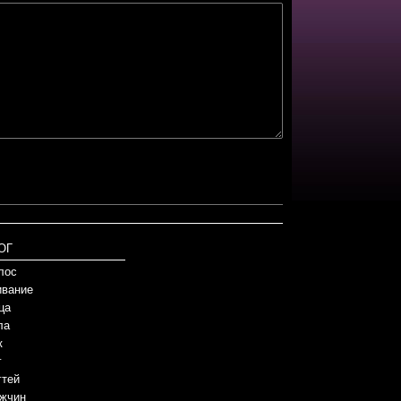
ОГ
лос
вание
ца
ла
к
г
гтей
жчин