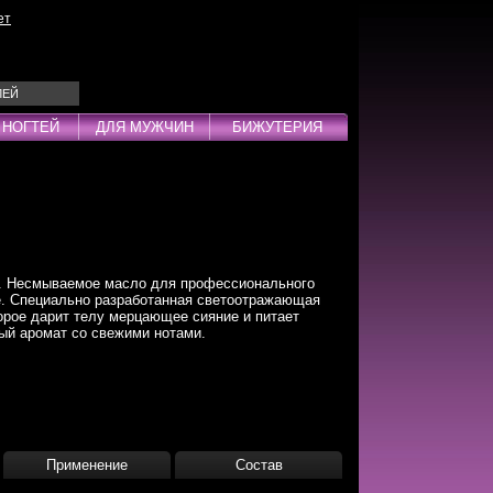
ет
ЛЕЙ
 НОГТЕЙ
ДЛЯ МУЖЧИН
БИЖУТЕРИЯ
Эмульсии
ды
 Несмываемое масло для профессионального
е. Специально разработанная светоотражающая
рое дарит телу мерцающее сияние и питает
ый аромат со свежими нотами.
дства
инг
Применение
Состав